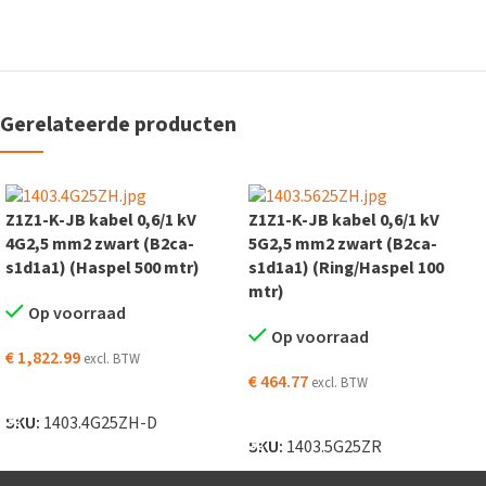
Gerelateerde producten
Z1Z1-K-JB kabel 0,6/1 kV
Z1Z1-K-JB kabel 0,6/1 kV
4G2,5 mm2 zwart (B2ca-
5G2,5 mm2 zwart (B2ca-
s1d1a1) (Haspel 500 mtr)
s1d1a1) (Ring/Haspel 100
mtr)
Op voorraad
Op voorraad
€
1,822.99
excl. BTW
€
464.77
excl. BTW
TOEVOEGEN AAN WINKELWAGEN
TOEVOEGEN AAN WINKELWAGEN
SKU:
1403.4G25ZH-D
SKU:
1403.5G25ZR