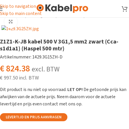
Skip to navigation
Skip to main content
Home
/
Kabel
/
Voedingskabel
/
Z1Z1-K kabel
/
Z1Z1-K-JB kabel
Klik om te vergroten
Z1Z1-K-JB kabel 500 V 3G1,5 mm2 zwart (Cca-
s1d1a1) (Haspel 500 mtr)
Artikelnummer: 1429.3G15ZH-D
€
824.38
excl. BTW
€
997.50
Dit product is nu niet op voorraad.
LET OP!
De getoonde prijs kan
afwijken van de actuele prijs. Neem daarom voor de actuele
levertijd en prijs even contact met ons op.
LEVERTIJD EN PRIJS AANVRAGEN