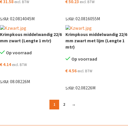
€
31.58
€
50.23
excl. BTW
excl. BTW
TOEVOEGEN AAN WINKELWAGEN
TOEVOEGEN AAN WINKELWAGEN
SKU:
02.0814045M
SKU:
02.0816055M
Krimpkous middelwandig 22/6
Krimpkous middelwandig 22/6
mm zwart (Lengte 1 mtr)
mm zwart met lijm (Lengte 1
mtr)
Op voorraad
Op voorraad
€
4.14
excl. BTW
€
4.56
excl. BTW
TOEVOEGEN AAN WINKELWAGEN
TOEVOEGEN AAN WINKELWAGEN
SKU:
08.08226M
SKU:
02.08226M
1
2
→