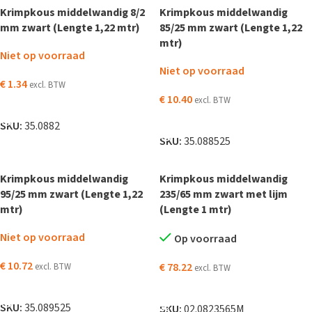
Krimpkous middelwandig 8/2
Krimpkous middelwandig
mm zwart (Lengte 1,22 mtr)
85/25 mm zwart (Lengte 1,22
mtr)
Niet op voorraad
Niet op voorraad
€
1.34
excl. BTW
€
10.40
excl. BTW
LEES VERDER
LEES VERDER
SKU:
35.0882
SKU:
35.088525
Krimpkous middelwandig
Krimpkous middelwandig
95/25 mm zwart (Lengte 1,22
235/65 mm zwart met lijm
mtr)
(Lengte 1 mtr)
Niet op voorraad
Op voorraad
€
10.72
€
78.22
excl. BTW
excl. BTW
LEES VERDER
TOEVOEGEN AAN WINKELWAGEN
SKU:
35.089525
SKU:
02.0823565M