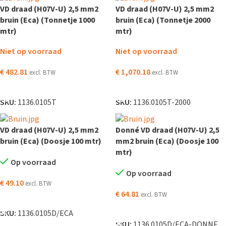
VD draad (H07V-U) 2,5 mm2
VD draad (H07V-U) 2,5 mm2
bruin (Eca) (Tonnetje 1000
bruin (Eca) (Tonnetje 2000
mtr)
mtr)
Niet op voorraad
Niet op voorraad
€
482.81
€
1,070.18
excl. BTW
excl. BTW
LEES VERDER
LEES VERDER
SKU:
1136.0105T
SKU:
1136.0105T-2000
VD draad (H07V-U) 2,5 mm2
Donné VD draad (H07V-U) 2,5
bruin (Eca) (Doosje 100 mtr)
mm2 bruin (Eca) (Doosje 100
mtr)
Op voorraad
Op voorraad
€
49.10
excl. BTW
€
64.81
excl. BTW
TOEVOEGEN AAN WINKELWAGEN
TOEVOEGEN AAN WINKELWAGEN
SKU:
1136.0105D/ECA
SKU:
1136.0105D/ECA-DONNE