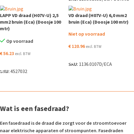
LAPP VD draad (H07V-U) 2,5
VD draad (H07V-U) 6,0 mm2
mm2 bruin (Eca) (Doosje 100
bruin (Eca) (Doosje 100 mtr)
mtr)
Niet op voorraad
Op voorraad
€
120.96
excl. BTW
€
56.23
excl. BTW
LEES VERDER
TOEVOEGEN AAN WINKELWAGEN
SKU:
1136.0107D/ECA
SKU:
4527032
Wat is een fasedraad?
Een fasedraad is de draad die zorgt voor de stroomtoevoer
naar elektrische apparaten of stroompunten. Fasedraden