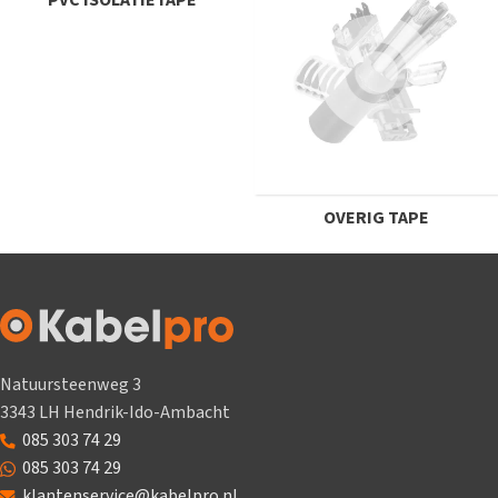
PVC ISOLATIETAPE
OVERIG TAPE
Natuursteenweg 3
3343 LH Hendrik-Ido-Ambacht
085 303 74 29
085 303 74 29
klantenservice@kabelpro.nl