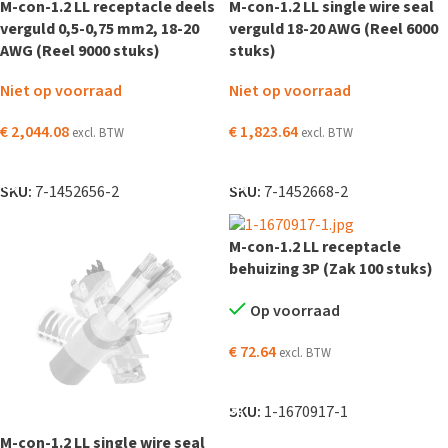
M-con-1.2 LL receptacle deels
M-con-1.2 LL single wire seal
verguld 0,5-0,75 mm2, 18-20
verguld 18-20 AWG (Reel 6000
AWG (Reel 9000 stuks)
stuks)
Niet op voorraad
Niet op voorraad
€
2,044.08
€
1,823.64
excl. BTW
excl. BTW
LEES VERDER
LEES VERDER
SKU:
7-1452656-2
SKU:
7-1452668-2
M-con-1.2 LL receptacle
behuizing 3P (Zak 100 stuks)
Op voorraad
€
72.64
excl. BTW
TOEVOEGEN AAN WINKELWAGEN
SKU:
1-1670917-1
M-con-1.2 LL single wire seal