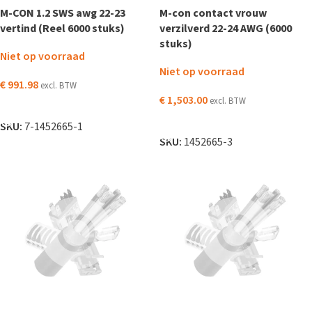
M-CON 1.2 SWS awg 22-23
M-con contact vrouw
vertind (Reel 6000 stuks)
verzilverd 22-24 AWG (6000
stuks)
Niet op voorraad
Niet op voorraad
€
991.98
excl. BTW
€
1,503.00
excl. BTW
LEES VERDER
LEES VERDER
SKU:
7-1452665-1
SKU:
1452665-3