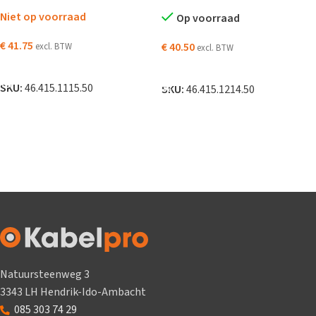
Niet op voorraad
Op voorraad
€
41.75
€
40.50
excl. BTW
excl. BTW
LEES VERDER
TOEVOEGEN AAN WINKELWAGEN
SKU:
46.415.1115.50
SKU:
46.415.1214.50
Natuursteenweg 3
3343 LH Hendrik-Ido-Ambacht
085 303 74 29