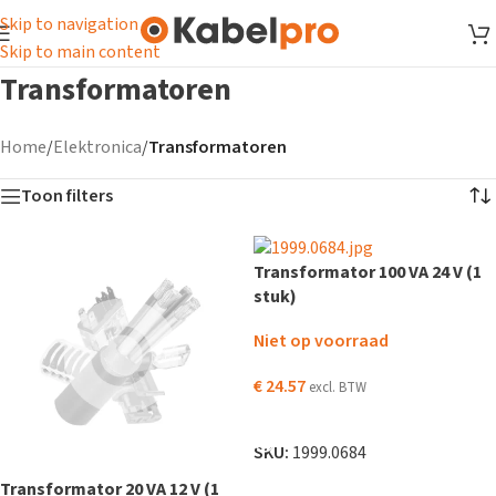
Skip to navigation
Skip to main content
Transformatoren
Home
/
Elektronica
/
Transformatoren
Toon filters
Transformator 100 VA 24 V (1
stuk)
Niet op voorraad
€
24.57
excl. BTW
LEES VERDER
SKU:
1999.0684
Transformator 20 VA 12 V (1