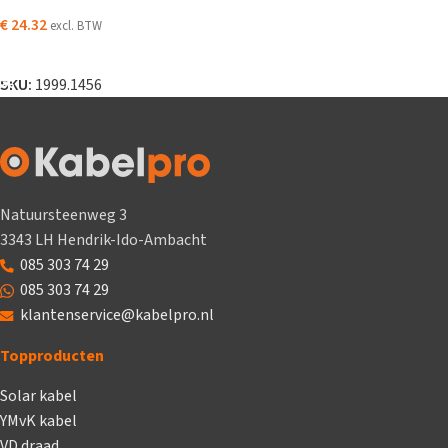
€
24.32
excl. BTW
TOEVOEGEN AAN WINKELWAGEN
SKU:
1999.1456
Natuursteenweg 3
3343 LH Hendrik-Ido-Ambacht
085 303 74 29
085 303 74 29
klantenservice@kabelpro.nl
Topproducten
Solar kabel
YMvK kabel
VD draad