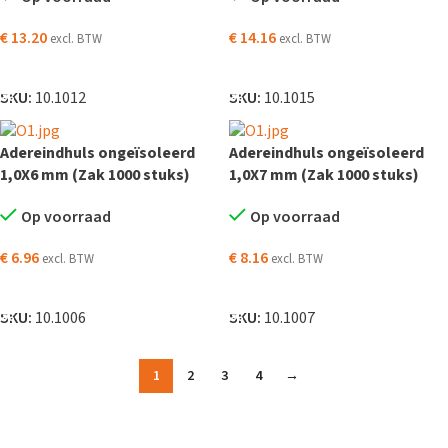
€
13.20
€
14.16
excl. BTW
excl. BTW
TOEVOEGEN AAN WINKELWAGEN
TOEVOEGEN AAN WINKELWAGEN
SKU:
10.1012
SKU:
10.1015
Adereindhuls ongeïsoleerd
Adereindhuls ongeïsoleerd
1,0X6 mm (Zak 1000 stuks)
1,0X7 mm (Zak 1000 stuks)
Op voorraad
Op voorraad
€
6.96
€
8.16
excl. BTW
excl. BTW
TOEVOEGEN AAN WINKELWAGEN
TOEVOEGEN AAN WINKELWAGEN
SKU:
10.1006
SKU:
10.1007
1
2
3
4
→