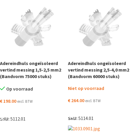
Adereindhuls ongeïsoleerd
Adereindhuls ongeïsoleerd
vertind messing 1,5-2,5 mm2
vertind messing 2,5-4,0 mm2
(Bandvorm 75000 stuks)
(Bandvorm 60000 stuks)
Niet op voorraad
Op voorraad
€
264.00
€
198.00
excl. BTW
excl. BTW
LEES VERDER
TOEVOEGEN AAN WINKELWAGEN
SKU:
5114.01
SKU:
5112.01