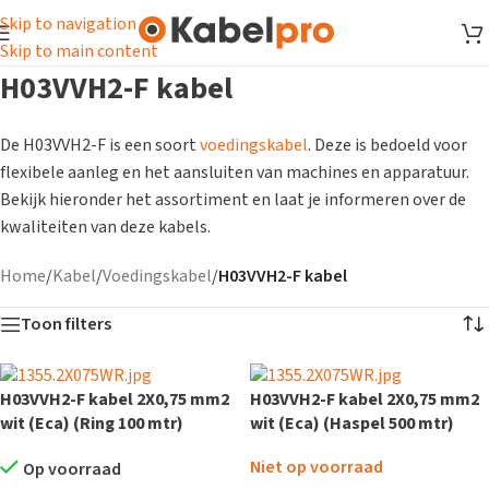
Skip to navigation
Skip to main content
H03VVH2-F kabel
De H03VVH2-F is een soort
voedingskabel
. Deze is bedoeld voor
flexibele aanleg en het aansluiten van machines en apparatuur.
Bekijk hieronder het assortiment en laat je informeren over de
kwaliteiten van deze kabels.
Home
/
Kabel
/
Voedingskabel
/
H03VVH2-F kabel
Toon filters
H03VVH2-F kabel 2X0,75 mm2
H03VVH2-F kabel 2X0,75 mm2
wit (Eca) (Ring 100 mtr)
wit (Eca) (Haspel 500 mtr)
Niet op voorraad
Op voorraad