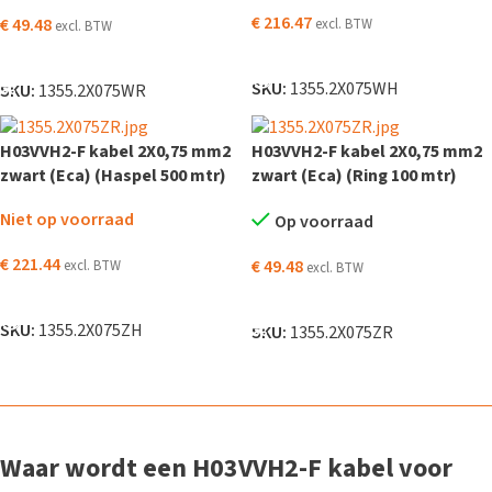
€
216.47
€
49.48
excl. BTW
excl. BTW
LEES VERDER
TOEVOEGEN AAN WINKELWAGEN
SKU:
1355.2X075WH
SKU:
1355.2X075WR
H03VVH2-F kabel 2X0,75 mm2
H03VVH2-F kabel 2X0,75 mm2
zwart (Eca) (Haspel 500 mtr)
zwart (Eca) (Ring 100 mtr)
Niet op voorraad
Op voorraad
€
221.44
€
49.48
excl. BTW
excl. BTW
LEES VERDER
TOEVOEGEN AAN WINKELWAGEN
SKU:
1355.2X075ZH
SKU:
1355.2X075ZR
Waar wordt een H03VVH2-F kabel voor