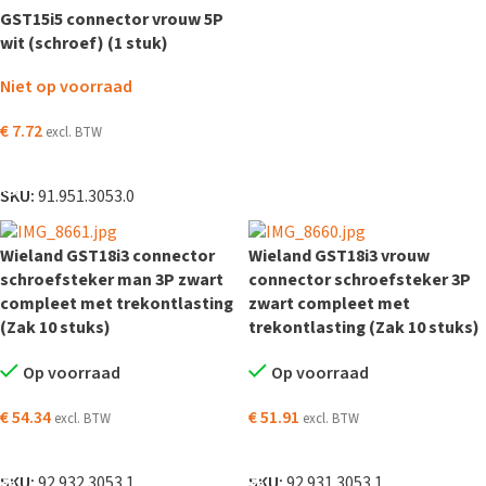
GST15i5 connector vrouw 5P
wit (schroef) (1 stuk)
Niet op voorraad
€
7.72
excl. BTW
LEES VERDER
SKU:
91.951.3053.0
Wieland GST18i3 connector
Wieland GST18i3 vrouw
schroefsteker man 3P zwart
connector schroefsteker 3P
compleet met trekontlasting
zwart compleet met
(Zak 10 stuks)
trekontlasting (Zak 10 stuks)
Op voorraad
Op voorraad
€
54.34
€
51.91
excl. BTW
excl. BTW
TOEVOEGEN AAN WINKELWAGEN
TOEVOEGEN AAN WINKELWAGEN
SKU:
92.932.3053.1
SKU:
92.931.3053.1