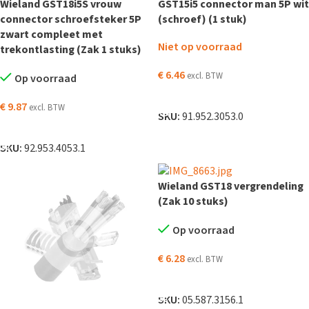
Wieland GST18i5S vrouw
GST15i5 connector man 5P wit
connector schroefsteker 5P
(schroef) (1 stuk)
zwart compleet met
Niet op voorraad
trekontlasting (Zak 1 stuks)
€
6.46
excl. BTW
Op voorraad
LEES VERDER
€
9.87
excl. BTW
SKU:
91.952.3053.0
TOEVOEGEN AAN WINKELWAGEN
SKU:
92.953.4053.1
Wieland GST18 vergrendeling
(Zak 10 stuks)
Op voorraad
€
6.28
excl. BTW
TOEVOEGEN AAN WINKELWAGEN
SKU:
05.587.3156.1