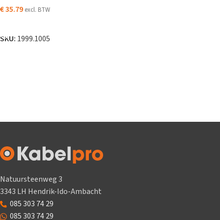
€
35.79
excl. BTW
LEES VERDER
SKU:
1999.1005
Natuursteenweg 3
3343 LH Hendrik-Ido-Ambacht
085 303 74 29
085 303 74 29