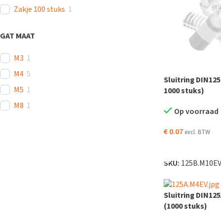
Zakje 100 stuks
1
GAT MAAT
M3
1
M4
5
Sluitring DIN12
M5
1
1000 stuks)
M8
1
Op voorraad
€
0.07
excl. BTW
TOEVOEGEN AAN
SKU:
125B.M10E
Sluitring DIN12
(1000 stuks)