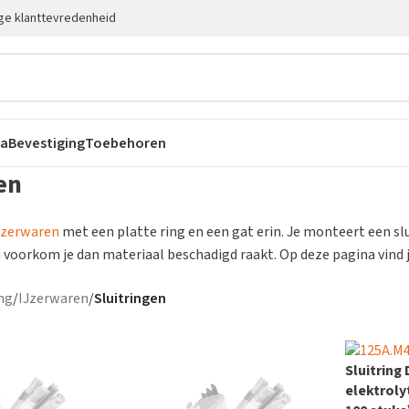
ge klanttevredenheid
ca
Bevestiging
Toebehoren
en
jzerwaren
met een platte ring en een gat erin. Je monteert een sl
 voorkom je dan materiaal beschadigd raakt. Op deze pagina vind j
ng
/
IJzerwaren
/
Sluitringen
Sluitring
elektroly