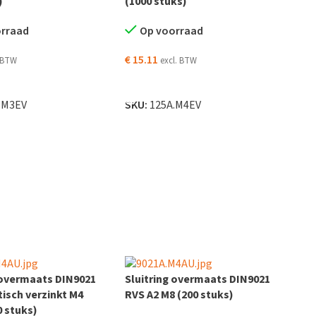
)
(1000 stuks)
orraad
Op voorraad
€
15.11
. BTW
excl. BTW
EN AAN WINKELWAGEN
TOEVOEGEN AAN WINKELWAGEN
.M3EV
SKU:
125A.M4EV
 overmaats DIN9021
Sluitring overmaats DIN9021
tisch verzinkt M4
RVS A2 M8 (200 stuks)
0 stuks)