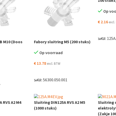
100 stuks
Op vo
€
2.16
excl
TOEVOEG
SKU:
125A
5B M10 (Doos
Fabory sluitring M5 (200 stuks)
Op voorraad
€
13.78
excl. BTW
TOEVOEGEN AAN WINKELWAGEN
 WINKELWAGEN
SKU:
56300.050.001
V
5A RVS A2 M4
Sluitring DIN125A RVS A2 M5
Sluitring
(1000 stuks)
elektroly
(Zakje 10