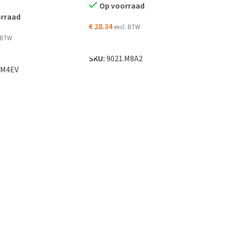
Op voorraad
orraad
€
28.34
excl. BTW
. BTW
TOEVOEGEN AAN WINKELWAGEN
EN AAN WINKELWAGEN
SKU:
9021.M8A2
.M4EV