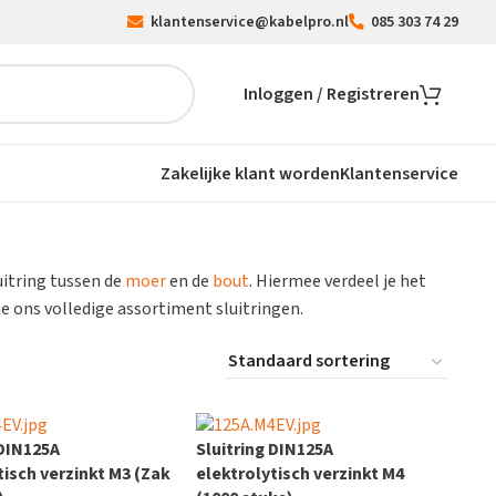
klantenservice@kabelpro.nl
085 303 74 29
Inloggen / Registreren
Zakelijke klant worden
Klantenservice
uitring tussen de
moer
en de
bout
. Hiermee verdeel je het
e ons volledige assortiment sluitringen.
 DIN125A
Sluitring DIN125A
tisch verzinkt M3 (Zak
elektrolytisch verzinkt M4