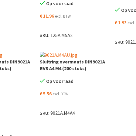
Op voorraad
Op vo
€
11.96
excl. BTW
€
1.93
excl
 WINKELWAGEN
TOEVOEGEN AAN WINKELWAGEN
TOEVOEG
SKU:
125A.M5A2
SKU:
9021
aats DIN9021A
Sluitring overmaats DIN9021A
stuks)
RVS A4 M4 (200 stuks)
Op voorraad
€
5.56
excl. BTW
 WINKELWAGEN
TOEVOEGEN AAN WINKELWAGEN
2
SKU:
9021A.M4A4