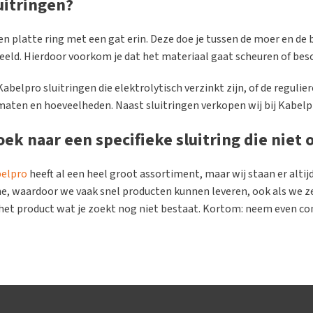
luitringen?
een platte ring met een gat erin. Deze doe je tussen de moer en de 
eeld. Hierdoor voorkom je dat het materiaal gaat scheuren of bes
Kabelpro sluitringen die elektrolytisch verzinkt zijn, of de regulie
 maten en hoeveelheden. Naast sluitringen verkopen wij bij Kabelp
ek naar een specifieke sluitring die niet o
elpro
heeft al een heel groot assortiment, maar wij staan er altij
e, waardoor we vaak snel producten kunnen leveren, ook als we ze
het product wat je zoekt nog niet bestaat. Kortom: neem even co