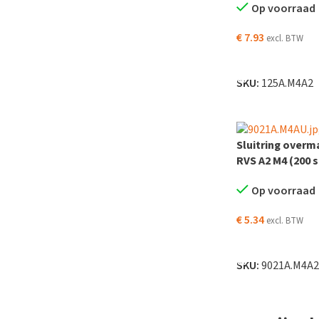
Op voorraad
€
7.93
excl. BTW
TOEVOEGEN AAN
SKU:
125A.M4A2
Sluitring overm
RVS A2 M4 (200 
Op voorraad
€
5.34
excl. BTW
TOEVOEGEN AAN
SKU:
9021A.M4A