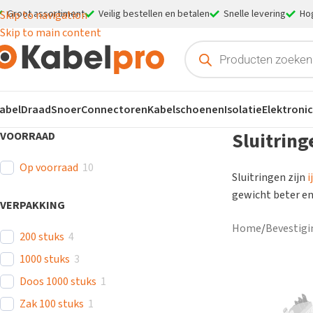
Groot assortiment
Veilig bestellen en betalen
Snelle levering
Ho
Skip to navigation
Skip to main content
abel
Draad
Snoer
Connectoren
Kabelschoenen
Isolatie
Elektroni
Sluitring
VOORRAAD
Op voorraad
10
Sluitringen zijn
i
gewicht beter en
VERPAKKING
Home
/
Bevestigi
200 stuks
4
1000 stuks
3
Doos 1000 stuks
1
Zak 100 stuks
1