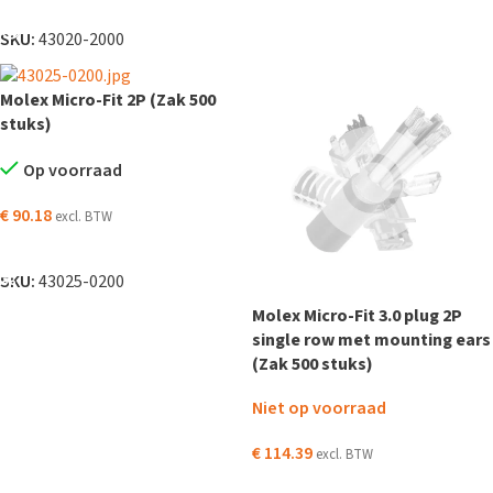
LEES VERDER
SKU:
43020-2000
Molex Micro-Fit 2P (Zak 500
stuks)
Op voorraad
€
90.18
excl. BTW
TOEVOEGEN AAN WINKELWAGEN
SKU:
43025-0200
Molex Micro-Fit 3.0 plug 2P
single row met mounting ears
(Zak 500 stuks)
Niet op voorraad
€
114.39
excl. BTW
LEES VERDER