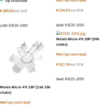
Niet op voorraad
Op voorraad
€
270.54
€
280.56
excl. BTW
excl. BTW
LEES VERDER
TOEVOEGEN AAN WINKELWAGEN
SKU:
43020-1600
SKU:
43020-1400
Molex Micro-Fit 20P (500
stuks)
Niet op voorraad
€
317.30
excl. BTW
LEES VERDER
SKU:
43025-2000
Molex Micro-Fit 18P (Zak 100
stuks)
Niet op voorraad