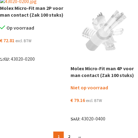
Molex Micro-Fit man 2P voor
man contact (Zak 100 stuks)
Op voorraad
€
72.81
excl. BTW
TOEVOEGEN AAN WINKELWAGEN
SKU:
43020-0200
Molex Micro-Fit man 4P voor
man contact (Zak 100 stuks)
Niet op voorraad
€
79.16
excl. BTW
LEES VERDER
SKU:
43020-0400
1
2
→