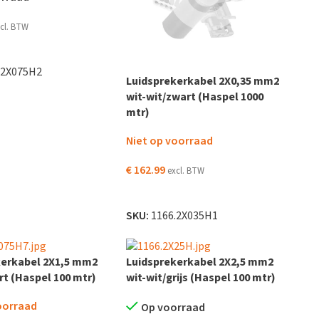
cl. BTW
EN AAN WINKELWAGEN
.2X075H2
Luidsprekerkabel 2X0,35 mm2
wit-wit/zwart (Haspel 1000
mtr)
Niet op voorraad
€
162.99
excl. BTW
LEES VERDER
SKU:
1166.2X035H1
kerkabel 2X1,5 mm2
Luidsprekerkabel 2X2,5 mm2
t (Haspel 100 mtr)
wit-wit/grijs (Haspel 100 mtr)
oorraad
Op voorraad