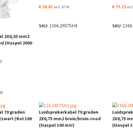
€
38.41
€
75.15
excl. BTW
exc
LEES VERDER
LEES VER
SKU:
1166.2X075H4
SKU:
1166
el 2X0,35 mm2
od (Haspel 2000
d
5H
l 70 graden
Luidsprekerkabel 70 graden
Luidsprek
zwart (Rol 100
2X0,75 mm2 bruin/bruin-rood
2X0,75 m
(Haspel 100 mtr)
(Haspel 1