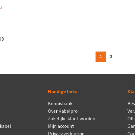
d
H8
1
2
→
Handige links
Kla
Kennisbank
Bes
Over Kabelpro
Ver
Zakelijke klant worden
Off
 kabel
Mijn account
Gar
Privacy verklaring
Con