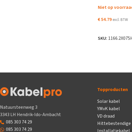
Niet op voorraa
€
54.79
excl. BTW
LEES VERDER
SKU:
1166.2X075
Topproducten
Solar kabel
Natuursteenweg 3
YMvK kabel
3343 LH Hendrik-Ido-Ambacht
VD draad
085 303 74 29
Hittebestendige
085 303 74 29
Installatiekabel