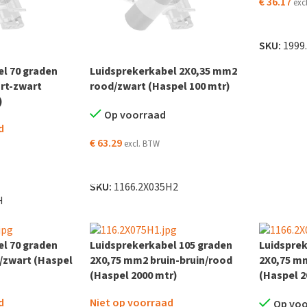
€
36.17
exc
LEES VER
SKU:
1999
l 70 graden
Luidsprekerkabel 2X0,35 mm2
rt-zwart
rood/zwart (Haspel 100 mtr)
)
Op voorraad
d
€
63.29
excl. BTW
TOEVOEGEN AAN WINKELWAGEN
SKU:
1166.2X035H2
H
l 70 graden
Luidsprekerkabel 105 graden
Luidsprek
/zwart (Haspel
2X0,75 mm2 bruin-bruin/rood
2X0,75 m
(Haspel 2000 mtr)
(Haspel 2
d
Niet op voorraad
Op vo