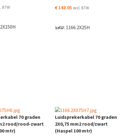
€
148.05
l. BTW
excl. BTW
DER
TOEVOEGEN AAN WINKELWAGEN
.2X150H
SKU:
1166.2X25H
erkabel 70 graden
Luidsprekerkabel 70 graden
m2 rood/rood-zwart
2X0,75 mm2 rood/zwart
00 mtr)
(Haspel 100 mtr)