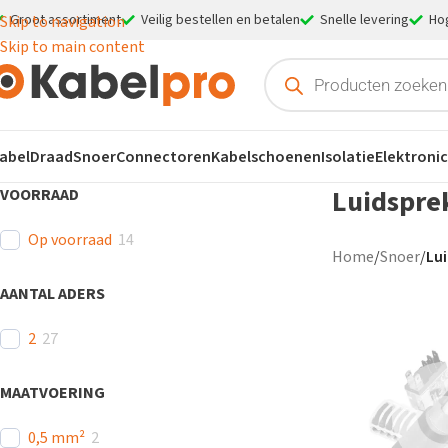
Groot assortiment
Veilig bestellen en betalen
Snelle levering
Ho
Skip to navigation
Skip to main content
abel
Draad
Snoer
Connectoren
Kabelschoenen
Isolatie
Elektroni
Luidspre
VOORRAAD
Op voorraad
14
Home
/
Snoer
/
Lu
AANTAL ADERS
2
27
MAATVOERING
0,5 mm²
2