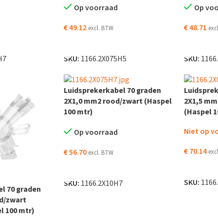
Op voorraad
Op vo
€
49.12
€
48.71
excl. BTW
exc
 WINKELWAGEN
TOEVOEGEN AAN WINKELWAGEN
TOEVOEG
H7
SKU:
1166.2X075H5
SKU:
1166
Luidsprekerkabel 70 graden
Luidsprek
2X1,0 mm2 rood/zwart (Haspel
2X1,5 mm
100 mtr)
(Haspel 1
Niet op v
Op voorraad
€
70.14
€
56.70
exc
excl. BTW
LEES VER
TOEVOEGEN AAN WINKELWAGEN
SKU:
1166
SKU:
1166.2X10H7
l 70 graden
d/zwart
l 100 mtr)