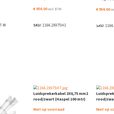
€
956.00
€
956.00
excl. BTW
ex
LEES VERDER
TOEVOEG
7-M
SKU:
1166.2X075H1
SKU:
1166
Luidsprekerkabel 2X0,75 mm2
Luidspre
rood/zwart (Haspel 100 mtr)
rood/zwar
Niet op voorraad
Niet op v