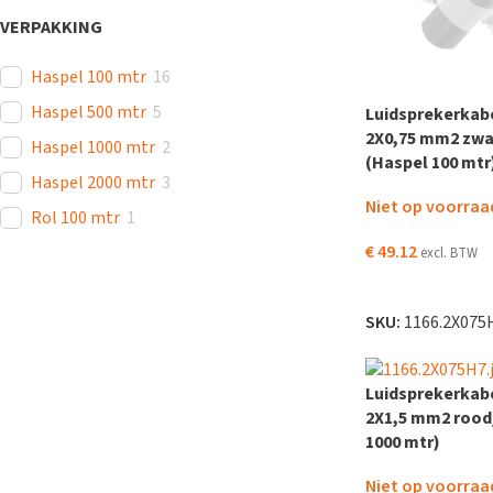
VERPAKKING
Haspel 100 mtr
16
Haspel 500 mtr
5
Luidsprekerkabe
2X0,75 mm2 zwa
Haspel 1000 mtr
2
(Haspel 100 mtr
Haspel 2000 mtr
3
Niet op voorraa
Rol 100 mtr
1
€
49.12
excl. BTW
LEES VERDER
SKU:
1166.2X075
Luidsprekerkabe
2X1,5 mm2 rood
1000 mtr)
Niet op voorraa