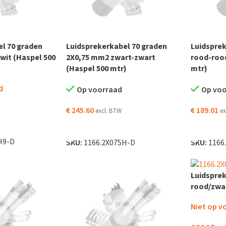
l 70 graden
Luidsprekerkabel 70 graden
Luidspre
wit (Haspel 500
2X0,75 mm2 zwart-zwart
rood-roo
(Haspel 500 mtr)
mtr)
d
Op voorraad
Op vo
€
245.60
€
189.01
excl. BTW
ex
TOEVOEGEN AAN WINKELWAGEN
TOEVOEG
H9-D
SKU:
1166.2X075H-D
SKU:
1166
Luidspre
rood/zwar
Niet op v