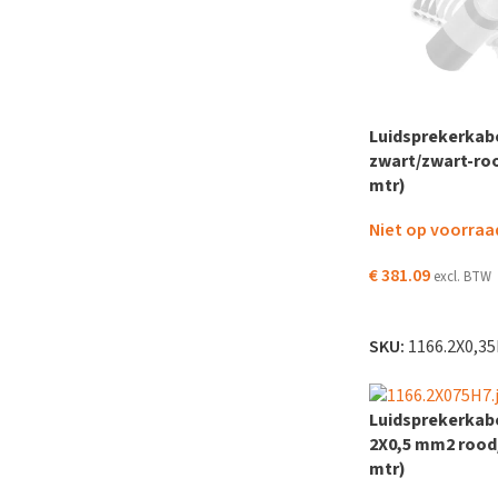
Luidsprekerkab
zwart/zwart-ro
mtr)
Niet op voorraa
€
381.09
excl. BTW
LEES VERDER
SKU:
1166.2X0,3
Luidsprekerkabe
2X0,5 mm2 rood/
mtr)