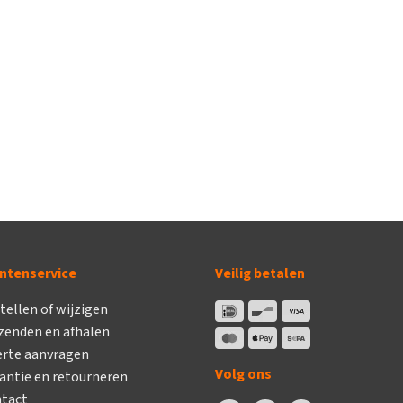
ntenservice
Veilig betalen
tellen of wijzigen
zenden en afhalen
erte aanvragen
Volg ons
antie en retourneren
tact