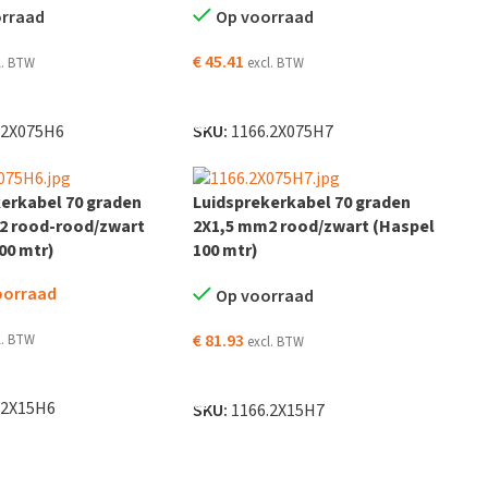
orraad
Op voorraad
€
45.41
l. BTW
excl. BTW
EN AAN WINKELWAGEN
TOEVOEGEN AAN WINKELWAGEN
.2X075H6
SKU:
1166.2X075H7
erkabel 70 graden
Luidsprekerkabel 70 graden
2 rood-rood/zwart
2X1,5 mm2 rood/zwart (Haspel
00 mtr)
100 mtr)
oorraad
Op voorraad
€
81.93
l. BTW
excl. BTW
DER
TOEVOEGEN AAN WINKELWAGEN
.2X15H6
SKU:
1166.2X15H7