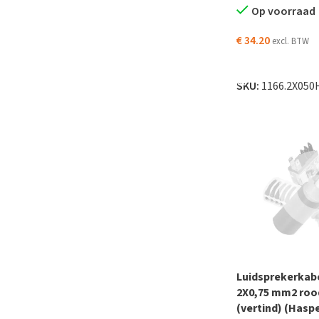
Op voorraad
€
34.20
excl. BTW
TOEVOEGEN AAN
SKU:
1166.2X050
Luidsprekerkabe
2X0,75 mm2 roo
(vertind) (Haspe