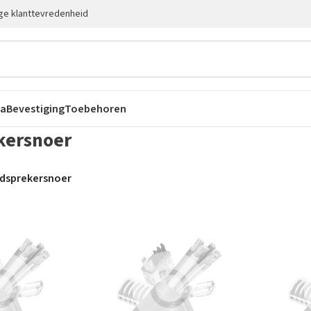
ge klanttevredenheid
ca
Bevestiging
Toebehoren
kersnoer
idsprekersnoer