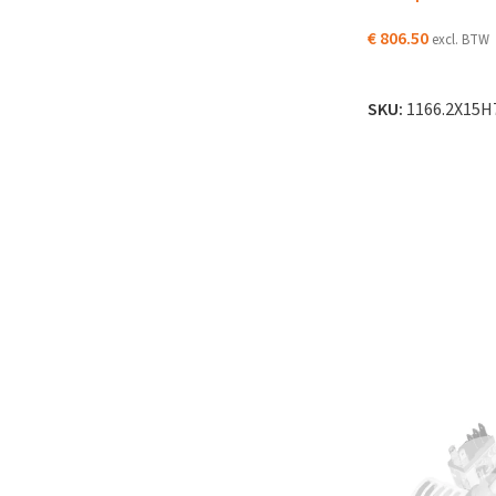
€
806.50
excl. BTW
LEES VERDER
SKU:
1166.2X15H