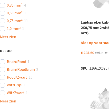
0,35 mm²
4
0,50 mm²
1
0,75 mm²
11
Luidsprekerkabe
2X0,75 mm2 wit/
1,0 mm²
1
mtr)
Meer zien
Niet op voorraa
KLEUR
€
245.60
excl. BTW
LEES VERDER
Bruin/Rood
1
SKU:
1166.2X075
Bruin/Roodbruin
2
Rood/Zwart
16
Wit/Grijs
1
Wit/Zwart
1
Meer zien