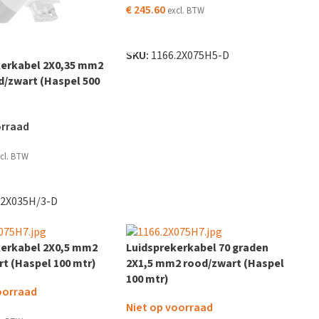
€
245.60
excl. BTW
TOEVOEGEN AAN WINKELWAGEN
SKU:
1166.2X075H5-D
kerkabel 2X0,35 mm2
d/zwart (Haspel 500
orraad
cl. BTW
EN AAN WINKELWAGEN
.2X035H/3-D
kerkabel 2X0,5 mm2
Luidsprekerkabel 70 graden
t (Haspel 100 mtr)
2X1,5 mm2 rood/zwart (Haspel
100 mtr)
oorraad
Niet op voorraad