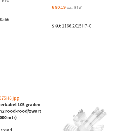
l. BTW
€
80.19
excl. BTW
DER
LEES VERDER
.0566
SKU:
1166.2X15H7-C
erkabel 105 graden
m2 rood-rood/zwart
000 mtr)
orraad