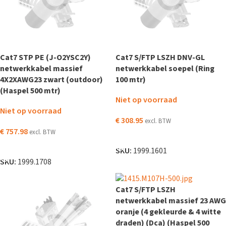
Cat7 STP PE (J-O2YSC2Y)
Cat7 S/FTP LSZH DNV-GL
netwerkkabel massief
netwerkkabel soepel (Ring
4X2XAWG23 zwart (outdoor)
100 mtr)
(Haspel 500 mtr)
Niet op voorraad
Niet op voorraad
€
308.95
excl. BTW
€
757.98
excl. BTW
LEES VERDER
LEES VERDER
SKU:
1999.1601
SKU:
1999.1708
Cat7 S/FTP LSZH
netwerkkabel massief 23 AWG
oranje (4 gekleurde & 4 witte
draden) (Dca) (Haspel 500