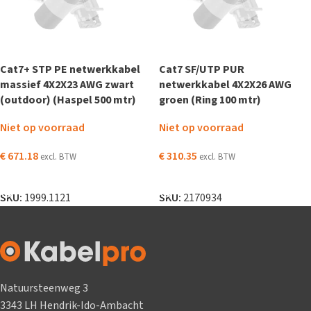
Cat7+ STP PE netwerkkabel
Cat7 SF/UTP PUR
massief 4X2X23 AWG zwart
netwerkkabel 4X2X26 AWG
(outdoor) (Haspel 500 mtr)
groen (Ring 100 mtr)
Niet op voorraad
Niet op voorraad
€
671.18
€
310.35
excl. BTW
excl. BTW
LEES VERDER
LEES VERDER
SKU:
1999.1121
SKU:
2170934
Natuursteenweg 3
3343 LH Hendrik-Ido-Ambacht