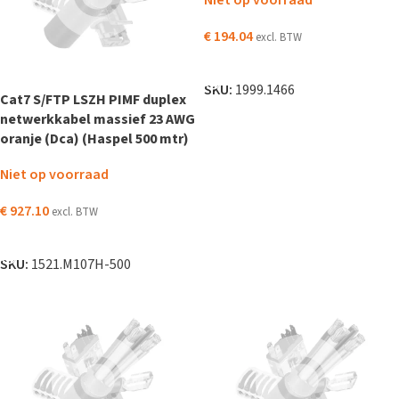
Niet op voorraad
€
194.04
excl. BTW
LEES VERDER
SKU:
1999.1466
Cat7 S/FTP LSZH PIMF duplex
netwerkkabel massief 23 AWG
oranje (Dca) (Haspel 500 mtr)
Niet op voorraad
€
927.10
excl. BTW
LEES VERDER
SKU:
1521.M107H-500