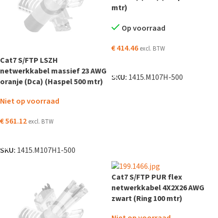
mtr)
Op voorraad
€
414.46
excl. BTW
Cat7 S/FTP LSZH
TOEVOEGEN AAN WINKELWAGEN
netwerkkabel massief 23 AWG
SKU:
1415.M107H-500
oranje (Dca) (Haspel 500 mtr)
Niet op voorraad
€
561.12
excl. BTW
LEES VERDER
SKU:
1415.M107H1-500
Cat7 S/FTP PUR flex
netwerkkabel 4X2X26 AWG
zwart (Ring 100 mtr)