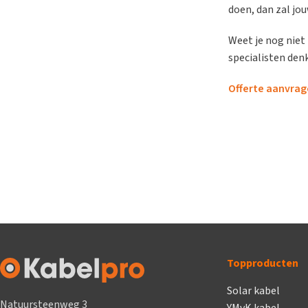
doen, dan zal jo
Weet je nog niet
specialisten den
Offerte aanvrag
Topproducten
Solar kabel
Natuursteenweg 3