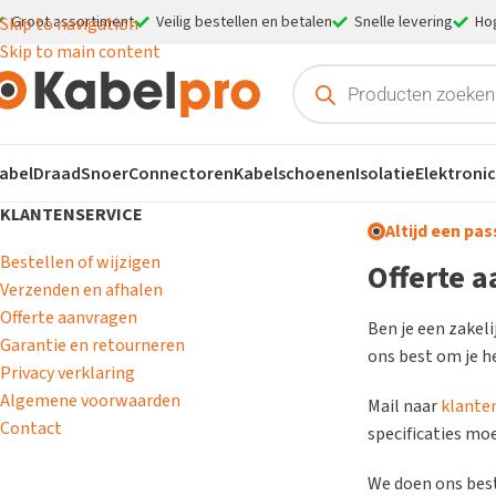
Groot assortiment
Veilig bestellen en betalen
Snelle levering
Ho
Skip to navigation
Skip to main content
abel
Draad
Snoer
Connectoren
Kabelschoenen
Isolatie
Elektroni
KLANTENSERVICE
Altijd een pa
Bestellen of wijzigen
Offerte 
Verzenden en afhalen
Offerte aanvragen
Ben je een zakeli
Garantie en retourneren
ons best om je h
Privacy verklaring
Algemene voorwaarden
Mail naar
klante
Contact
specificaties mo
We doen ons best