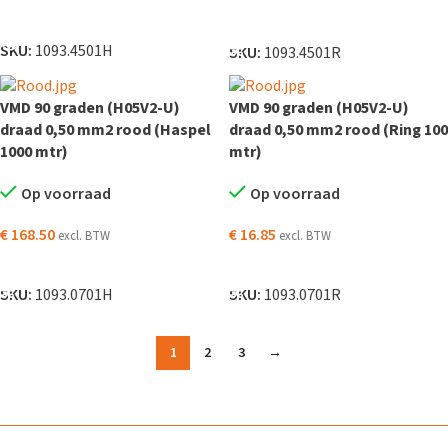
LEES VERDER
TOEVOEGEN AAN WINKELWAGEN
SKU:
1093.4501H
SKU:
1093.4501R
VMD 90 graden (H05V2-U)
VMD 90 graden (H05V2-U)
draad 0,50 mm2 rood (Haspel
draad 0,50 mm2 rood (Ring 100
1000 mtr)
mtr)
Op voorraad
Op voorraad
€
168.50
€
16.85
excl. BTW
excl. BTW
TOEVOEGEN AAN WINKELWAGEN
TOEVOEGEN AAN WINKELWAGEN
SKU:
1093.0701H
SKU:
1093.0701R
1
2
3
→