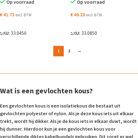
Op voorraad
Op voorraad
€
41.73
€
40.28
excl. BTW
excl. BTW
TOEVOEGEN AAN WINKELWAGEN
TOEVOEGEN AAN WINKELWAGEN
SKU:
33.0450
SKU:
33.0850
1
2
→
Wat is een gevlochten kous?
Een gevlochten kous is een isolatiekous die bestaat uit
gevlochten polyester of nylon. Als je deze kous iets uit elkaar
trekt, wordt hij dikker. Als je de kous iets in elkaar duwt, wordt
hij dunner. Hierdoor kun je een gevlochten kous voor
verschillende diktes kabelbundels gebruiken. Dit zorgt er wel