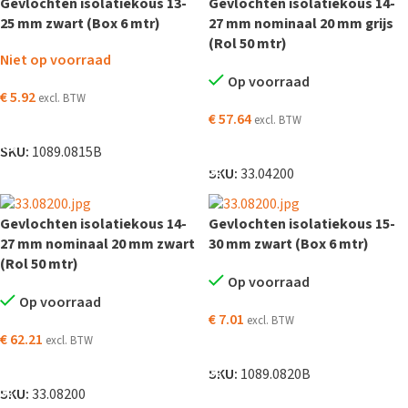
Gevlochten isolatiekous 13-
Gevlochten isolatiekous 14-
25 mm zwart (Box 6 mtr)
27 mm nominaal 20 mm grijs
(Rol 50 mtr)
Niet op voorraad
Op voorraad
€
5.92
excl. BTW
€
57.64
excl. BTW
LEES VERDER
TOEVOEGEN AAN WINKELWAGEN
SKU:
1089.0815B
SKU:
33.04200
Gevlochten isolatiekous 14-
Gevlochten isolatiekous 15-
27 mm nominaal 20 mm zwart
30 mm zwart (Box 6 mtr)
(Rol 50 mtr)
Op voorraad
Op voorraad
€
7.01
excl. BTW
€
62.21
excl. BTW
TOEVOEGEN AAN WINKELWAGEN
TOEVOEGEN AAN WINKELWAGEN
SKU:
1089.0820B
SKU:
33.08200