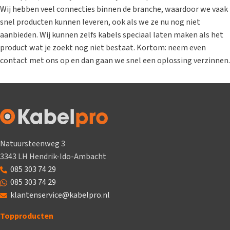
Wij hebben veel connecties binnen de branche, waardoor we vaak
snel producten kunnen leveren, ook als we ze nu nog niet
aanbieden. Wij kunnen zelfs kabels speciaal laten maken als het
product wat je zoekt nog niet bestaat. Kortom: neem even
contact met ons op en dan gaan we snel een oplossing verzinnen.
Natuursteenweg 3
3343 LH Hendrik-Ido-Ambacht
085 303 74 29
085 303 74 29
klantenservice@kabelpro.nl
Topproducten