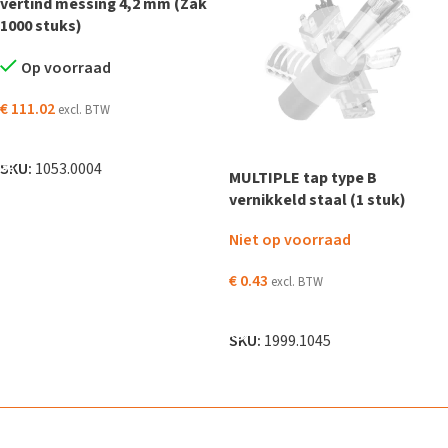
vertind messing 4,2 mm (Zak
1000 stuks)
Op voorraad
€
111.02
excl. BTW
TOEVOEGEN AAN WINKELWAGEN
SKU:
1053.0004
MULTIPLE tap type B
vernikkeld staal (1 stuk)
Niet op voorraad
€
0.43
excl. BTW
LEES VERDER
SKU:
1999.1045