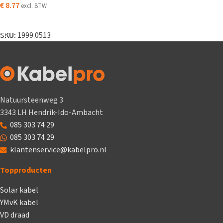
€
8.77
excl. BTW
TOEVOEGEN AAN WINKELWAGEN
SKU:
1999.0513
Natuursteenweg 3
3343 LH Hendrik-Ido-Ambacht
085 303 74 29
085 303 74 29
klantenservice@kabelpro.nl
Topproducten
Solar kabel
YMvK kabel
VD draad