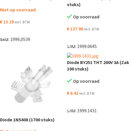
stuks)
Niet op voorraad
Op voorraad
€
13.29
excl. BTW
€
137.98
excl. BTW
LEES VERDER
TOEVOEGEN AAN WINKELWAGEN
SKU:
1999,0539
SKU:
1999.0645
Diode BY251 THT 200V 3A (Zak
100 stuks)
Op voorraad
€
6.42
excl. BTW
TOEVOEGEN AAN WINKELWAGEN
SKU:
1999.1431
Diode 1N5408 (1700 stuks)