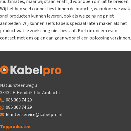
multimates, maar wij staan er altijd voor open om uit te breiden.
Wij hebben veel connecties binnen de branche, waardoor we vaak
snel producten kunnen leveren, ook als we ze nu nog niet
aanbieden. Wij kunnen zelfs kabels speciaal laten maken als het
product wat je zoekt nog niet bestaat. Kortom: neem even
contact met ons op en dan gaan we snel een oplossing verzinnen.
Natuursteenweg 3
3343 LH Hendrik-Ido-Ambacht
085 303 74 29
085 303 74 29
klantenservice@kabelpro.nl
Topproducten