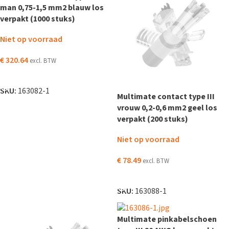
man 0,75-1,5 mm2 blauw los
verpakt (1000 stuks)
Niet op voorraad
€
320.64
excl. BTW
LEES VERDER
SKU:
163082-1
Multimate contact type III
vrouw 0,2-0,6 mm2 geel los
verpakt (200 stuks)
Niet op voorraad
€
78.49
excl. BTW
LEES VERDER
SKU:
163088-1
Multimate pinkabelschoen