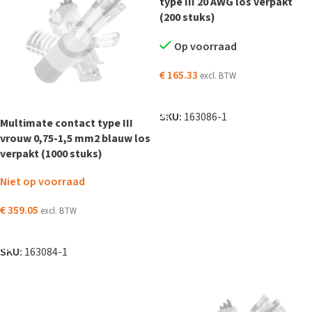
type III 20 AWG los verpakt
(200 stuks)
Op voorraad
€
165.33
excl. BTW
TOEVOEGEN AAN WINKELWAGEN
SKU:
163086-1
Multimate contact type III
vrouw 0,75-1,5 mm2 blauw los
verpakt (1000 stuks)
Niet op voorraad
€
359.05
excl. BTW
LEES VERDER
SKU:
163084-1