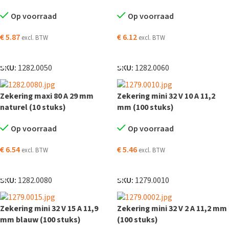
Op voorraad
Op voorraad
€
5.87
€
6.12
excl. BTW
excl. BTW
TOEVOEGEN AAN WINKELWAGEN
TOEVOEGEN AAN WINKELWAGEN
SKU:
1282.0050
SKU:
1282.0060
Zekering maxi 80 A 29 mm
Zekering mini 32 V 10 A 11,2
naturel (10 stuks)
mm (100 stuks)
Op voorraad
Op voorraad
€
6.54
€
5.46
excl. BTW
excl. BTW
TOEVOEGEN AAN WINKELWAGEN
TOEVOEGEN AAN WINKELWAGEN
SKU:
1282.0080
SKU:
1279.0010
Zekering mini 32 V 15 A 11,9
Zekering mini 32 V 2 A 11,2 mm
mm blauw (100 stuks)
(100 stuks)