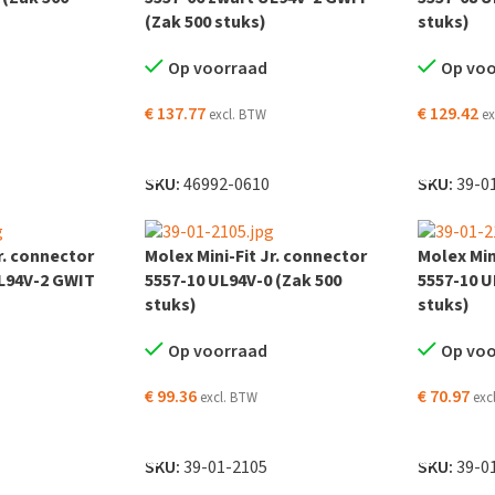
(Zak 500 stuks)
stuks)
Op voorraad
Op vo
€
137.77
€
129.42
excl. BTW
ex
 WINKELWAGEN
TOEVOEGEN AAN WINKELWAGEN
TOEVOEG
SKU:
46992-0610
SKU:
39-0
r. connector
Molex Mini-Fit Jr. connector
Molex Min
UL94V-2 GWIT
5557-10 UL94V-0 (Zak 500
5557-10 U
stuks)
stuks)
Op voorraad
Op vo
€
99.36
€
70.97
excl. BTW
exc
 WINKELWAGEN
TOEVOEGEN AAN WINKELWAGEN
TOEVOEG
SKU:
39-01-2105
SKU:
39-0