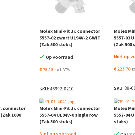
 WINKELWAGEN
Molex Mini-Fit Jr. connector
Molex Min
5557-02 zwart UL94V-2 GWIT
5557-03 U
(Zak 500 stuks)
(Zak 500 
Niet op v
Op voorraad
€
223.70
€
75.15
ex
excl. BTW
LEES VER
TOEVOEGEN AAN WINKELWAGEN
SKU:
39-0
SKU:
46992-0210
r. connector
Molex Mini-Fit Jr. connector
Molex Min
 (Zak 1000
5557-04 UL94V-0 single row
5557-04 U
(Zak 500 stuks)
stuks)
Niet op voorraad
Op vo