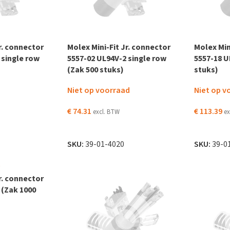
r. connector
Molex Mini-Fit Jr. connector
Molex Min
 single row
5557-02 UL94V-2 single row
5557-18 U
(Zak 500 stuks)
stuks)
Niet op voorraad
Niet op v
€
74.31
€
113.39
excl. BTW
ex
LEES VERDER
LEES VER
 WINKELWAGEN
SKU:
39-01-4020
SKU:
39-0
r. connector
 (Zak 1000