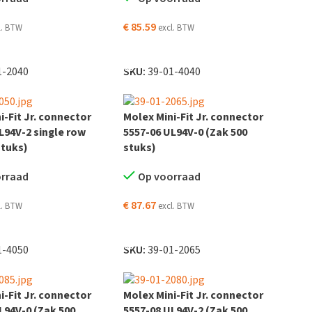
€
85.59
l. BTW
excl. BTW
EN AAN WINKELWAGEN
TOEVOEGEN AAN WINKELWAGEN
1-2040
SKU:
39-01-4040
i-Fit Jr. connector
Molex Mini-Fit Jr. connector
L94V-2 single row
5557-06 UL94V-0 (Zak 500
stuks)
stuks)
orraad
Op voorraad
€
87.67
l. BTW
excl. BTW
EN AAN WINKELWAGEN
TOEVOEGEN AAN WINKELWAGEN
1-4050
SKU:
39-01-2065
i-Fit Jr. connector
Molex Mini-Fit Jr. connector
L94V-0 (Zak 500
5557-08 UL94V-2 (Zak 500