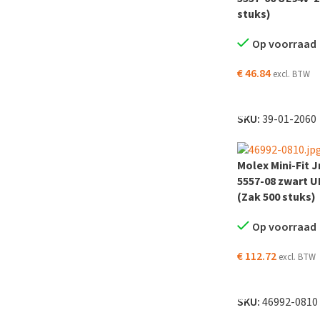
stuks)
Op voorraad
€
46.84
excl. BTW
TOEVOEGEN AAN
SKU:
39-01-2060
Molex Mini-Fit J
5557-08 zwart 
(Zak 500 stuks)
Op voorraad
€
112.72
excl. BTW
TOEVOEGEN AAN
SKU:
46992-0810