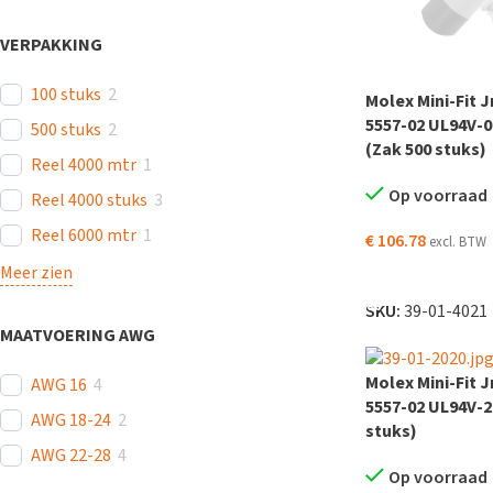
VERPAKKING
100 stuks
2
Molex Mini-Fit J
5557-02 UL94V-0
500 stuks
2
(Zak 500 stuks)
Reel 4000 mtr
1
Op voorraad
Reel 4000 stuks
3
Reel 6000 mtr
1
€
106.78
excl. BTW
Meer zien
TOEVOEGEN AAN
SKU:
39-01-4021
MAATVOERING AWG
Molex Mini-Fit J
AWG 16
4
5557-02 UL94V-2
AWG 18-24
2
stuks)
AWG 22-28
4
Op voorraad