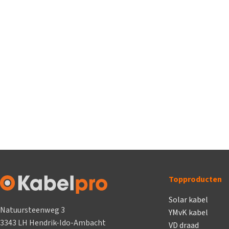
Topproducten
Solar kabel
Natuursteenweg 3
YMvK kabel
3343 LH Hendrik-Ido-Ambacht
VD draad