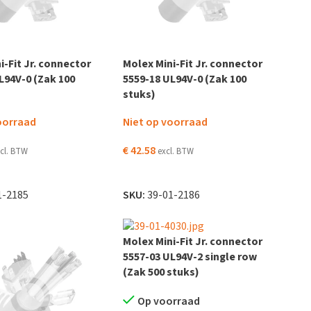
i-Fit Jr. connector
Molex Mini-Fit Jr. connector
L94V-0 (Zak 100
5559-18 UL94V-0 (Zak 100
stuks)
oorraad
Niet op voorraad
€
42.58
cl. BTW
excl. BTW
DER
LEES VERDER
1-2185
SKU:
39-01-2186
Molex Mini-Fit Jr. connector
5557-03 UL94V-2 single row
(Zak 500 stuks)
Op voorraad