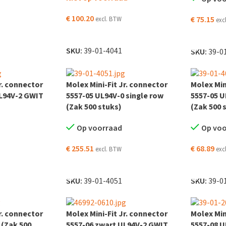
€
100.20
€
75.15
excl. BTW
exc
LEES VERDER
 WINKELWAGEN
TOEVOEG
SKU:
39-01-4041
SKU:
39-0
r. connector
Molex Mini-Fit Jr. connector
Molex Min
UL94V-2 GWIT
5557-05 UL94V-0 single row
5557-05 U
(Zak 500 stuks)
(Zak 500 
Op voorraad
Op vo
€
255.51
€
68.89
excl. BTW
exc
 WINKELWAGEN
TOEVOEGEN AAN WINKELWAGEN
TOEVOEG
SKU:
39-01-4051
SKU:
39-0
r. connector
Molex Mini-Fit Jr. connector
Molex Min
 (Zak 500
5557-06 zwart UL94V-2 GWIT
5557-08 U