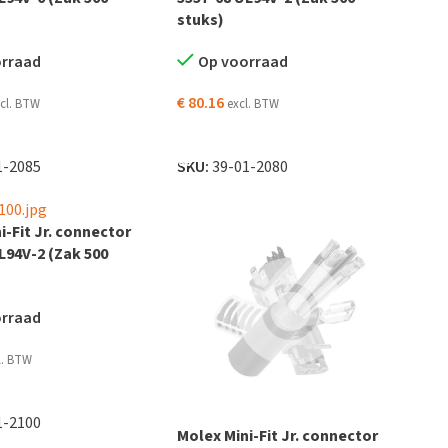
stuks)
orraad
Op voorraad
€
80.16
cl. BTW
excl. BTW
EN AAN WINKELWAGEN
TOEVOEGEN AAN WINKELWAGEN
1-2085
SKU:
39-01-2080
i-Fit Jr. connector
L94V-2 (Zak 500
orraad
l. BTW
EN AAN WINKELWAGEN
1-2100
Molex Mini-Fit Jr. connector