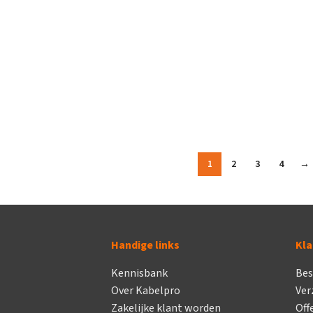
1
2
3
4
→
Handige links
Kla
Kennisbank
Bes
Over Kabelpro
Ver
Zakelijke klant worden
Off