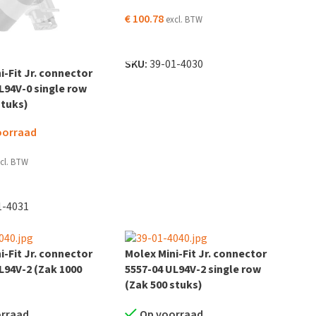
€
100.78
excl. BTW
TOEVOEGEN AAN WINKELWAGEN
SKU:
39-01-4030
i-Fit Jr. connector
L94V-0 single row
stuks)
oorraad
cl. BTW
DER
1-4031
i-Fit Jr. connector
Molex Mini-Fit Jr. connector
L94V-2 (Zak 1000
5557-04 UL94V-2 single row
(Zak 500 stuks)
orraad
Op voorraad