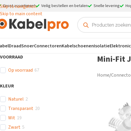
Groot assortiment
Veilig bestellen en betalen
Snelle levering
Ho
Skip to navigation
Skip to main content
abel
Draad
Snoer
Connectoren
Kabelschoenen
Isolatie
Elektroni
Mini-Fit 
VOORRAAD
Op voorraad
67
Home
/
Connecto
KLEUR
Naturel
2
Transparant
20
Wit
19
Zwart
5