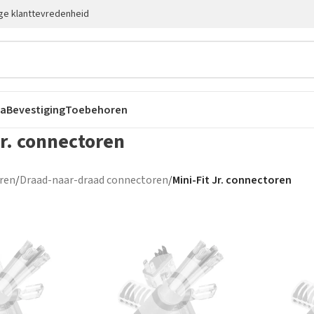
ge klanttevredenheid
ca
Bevestiging
Toebehoren
Jr. connectoren
ren
/
Draad-naar-draad connectoren
/
Mini-Fit Jr. connectoren