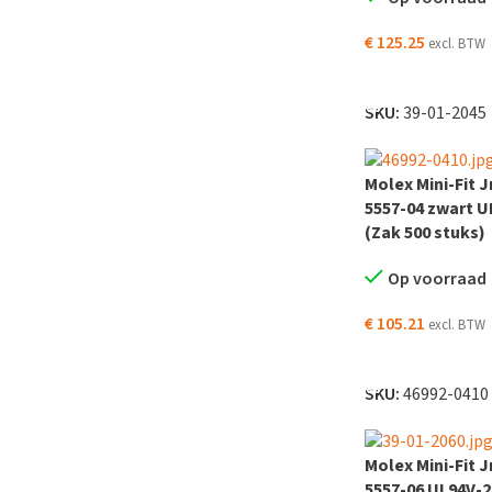
€
125.25
excl. BTW
TOEVOEGEN AAN
SKU:
39-01-2045
Molex Mini-Fit J
5557-04 zwart 
(Zak 500 stuks)
Op voorraad
€
105.21
excl. BTW
TOEVOEGEN AAN
SKU:
46992-0410
Molex Mini-Fit J
5557-06 UL94V-2