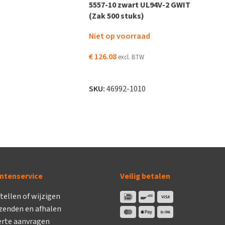
5557-10 zwart UL94V-2 GWIT
(Zak 500 stuks)
Niet op voorraad
€
126.08
excl. BTW
LEES VERDER
SKU:
46992-1010
ntenservice
Veilig betalen
tellen of wijzigen
zenden en afhalen
erte aanvragen