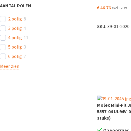
AANTAL POLEN
€
46.76
excl. BTW
TOEVOEGEN AAN
2 polig
8
SKU:
39-01-2020
3 polig
4
4 polig
11
5 polig
3
6 polig
7
Meer zien
Molex Mini-Fit J
5557-04 UL94V-0
stuks)
Op voorraad