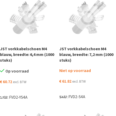
JST vorkkabelschoen M4
JST vorkkabelschoen M4
blauw, breedte: 6,4 mm (1000
blauw, breedte: 7,2 mm (1000
stuks)
stuks)
Niet op voorraad
Op voorraad
€
61.82
€
60.72
excl. BTW
excl. BTW
LEES VERDER
TOEVOEGEN AAN WINKELWAGEN
SKU:
FVD2-S4A
SKU:
FVD2-YS4A