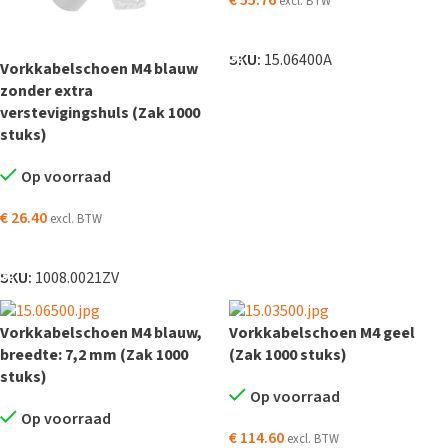
€
55.76
excl. BTW
TOEVOEGEN AAN WINKELWAGEN
SKU:
15.06400A
Vorkkabelschoen M4 blauw
zonder extra
verstevigingshuls (Zak 1000
stuks)
Op voorraad
€
26.40
excl. BTW
TOEVOEGEN AAN WINKELWAGEN
SKU:
1008.0021ZV
Vorkkabelschoen M4 blauw,
Vorkkabelschoen M4 geel
breedte: 7,2 mm (Zak 1000
(Zak 1000 stuks)
stuks)
Op voorraad
Op voorraad
€
114.60
excl. BTW