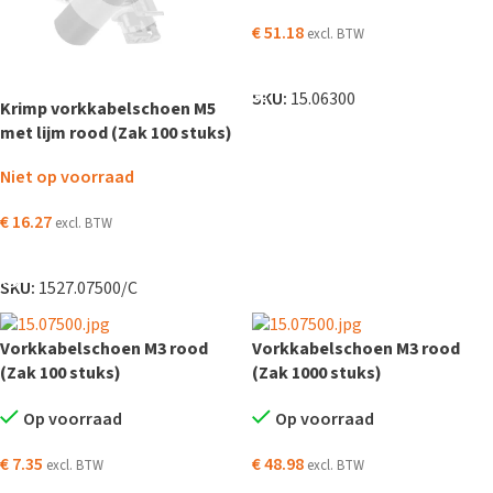
€
51.18
excl. BTW
TOEVOEGEN AAN WINKELWAGEN
SKU:
15.06300
Krimp vorkkabelschoen M5
met lijm rood (Zak 100 stuks)
Niet op voorraad
€
16.27
excl. BTW
LEES VERDER
SKU:
1527.07500/C
Vorkkabelschoen M3 rood
Vorkkabelschoen M3 rood
(Zak 100 stuks)
(Zak 1000 stuks)
Op voorraad
Op voorraad
€
7.35
€
48.98
excl. BTW
excl. BTW