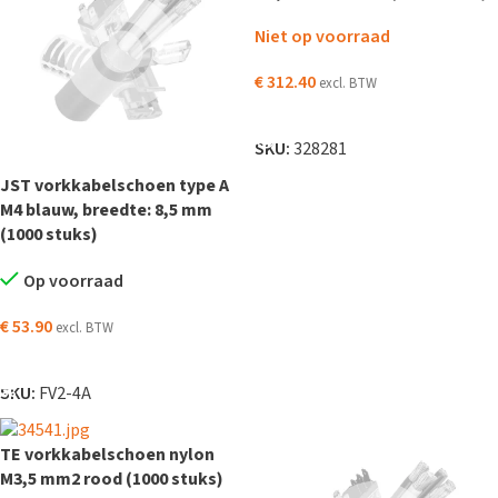
Niet op voorraad
€
312.40
excl. BTW
LEES VERDER
SKU:
328281
JST vorkkabelschoen type A
M4 blauw, breedte: 8,5 mm
(1000 stuks)
Op voorraad
€
53.90
excl. BTW
TOEVOEGEN AAN WINKELWAGEN
SKU:
FV2-4A
TE vorkkabelschoen nylon
M3,5 mm2 rood (1000 stuks)