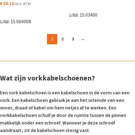
€
58.10
excl. BTW
TOEVOEGEN AAN WINKELWAGEN
TOEVOEGEN AAN WINKELWAGEN
SKU:
15.03400
SKU:
15.06400B
1
2
3
→
Wat zijn vorkkabelschoenen?
Een vork kabelschoen is een kabelschoen in de vorm van een
vork. Een kabelschoen gebruik je aan het uiteinde van een
snoer, draad of kabel om hem netjes af te werken. Een
vorkkabelschoen schuif je door de ruimte tussen de pinnen
makkelijk onder een schroef. Wanneer je deze schroef
aandraait, zit de kabelschoen stevig vast.