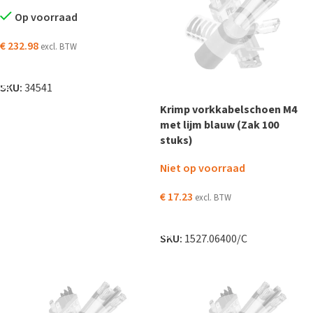
Op voorraad
€
232.98
excl. BTW
TOEVOEGEN AAN WINKELWAGEN
SKU:
34541
Krimp vorkkabelschoen M4
met lijm blauw (Zak 100
stuks)
Niet op voorraad
€
17.23
excl. BTW
LEES VERDER
SKU:
1527.06400/C