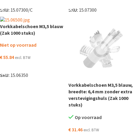
TOEVOEGEN AAN WINKELWAGEN
TOEVOEGEN AAN WINKELWAGEN
SKU:
15.07300/C
SKU:
15.07300
Vorkkabelschoen M3,5 blauw
(Zak 1000 stuks)
Niet op voorraad
€
55.84
excl. BTW
LEES VERDER
SKU:
15.06350
Vorkkabelschoen M3,5 blauw,
breedte: 6,4 mm zonder extra
verstevigingshuls (Zak 1000
stuks)
Op voorraad
€
31.46
excl. BTW