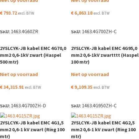
Niet op voorraad
Niet op voorraad
€
793.72
€
6,863.18
excl. BTW
excl. BTW
LEES VERDER
LEES VERDER
SKU:
1463.4G60ZR
SKU:
1463.4G700ZH-C
2YSLCYK-JB kabel EMC 4G70,0
2YSLCYK-JB kabel EMC 4G95,0
mm2 0,6-1kV zwart (Haspel
mm2 0,6-1kV zwartttt (Haspel
500 mtr)
100 mtr)
Niet op voorraad
Niet op voorraad
€
34,315.91
€
9,109.35
excl. BTW
excl. BTW
LEES VERDER
LEES VERDER
SKU:
1463.4G700ZH-D
SKU:
1463.4G950ZH-C
2YSLCYK-JB kabel EMC 4G1,5
2YSLCYK-JB kabel EMC 4G2,5
mm2 0,6-1 kV zwart (Ring 100
mm2 0,6-1 kV zwart (Ring 100
mtr)
mtr)