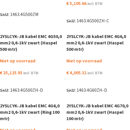
€
5,105.66
excl. BTW
LEES VERDER
LEES VERDER
SKU:
1463.4G500ZM
SKU:
1463.4G500ZH-C
2YSLCYK-JB kabel EMC 4G50,0
2YSLCYK-JB kabel EMC 4G6,0
mm2 0,6-1kV zwart (Haspel
mm2 0,6-1kV zwart (Haspel
500 mtr)
500 mtr)
Niet op voorraad
Niet op voorraad
€
25,125.93
€
4,005.32
excl. BTW
excl. BTW
LEES VERDER
LEES VERDER
SKU:
1463.4G500ZH-D
SKU:
1463.4G60ZH-D
2YSLCYK-JB kabel EMC 4G6,0
2YSLCYK-JB kabel EMC 4G70,0
mm2 0,6-1kV zwart (Ring 100
mm2 0,6-1kV zwart (Haspel
mtr)
100 mtr)