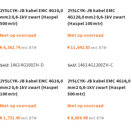
2YSLCYK-JB kabel EMC 4G10,0
2YSLCYK-JB kabel EMC
mm2 0,6-1kV zwart (Haspel
4G120,0 mm2 0,6-1kV zwart
500 mtr)
(Haspel 100 mtr)
Niet op voorraad
Niet op voorraad
€
6,362.74
€
11,642.83
excl. BTW
excl. BTW
LEES VERDER
LEES VERDER
SKU:
1463.4G100ZH-D
SKU:
1463.4G1200ZH-C
2YSLCYK-JB kabel EMC 4G16,0
2YSLCYK-JB kabel EMC 4G16,0
mm2 0,6-1kV zwart (Haspel
mm2 0,6-1kV zwart (Haspel
100 mtr)
500 mtr)
Niet op voorraad
Niet op voorraad
€
1,731.40
€
8,656.98
excl. BTW
excl. BTW
LEES VERDER
LEES VERDER