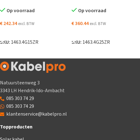
Op voorraad
Op voorraad
€
242.34
€
360.44
excl. BTW
excl. BTW
TOEVOEGEN AAN WINKELWAGEN
TOEVOEGEN AAN WINKELWAGEN
SKU:
1463.4G15ZR
SKU:
1463.4G25ZR
Natuursteenweg 3
3343 LH Hendrik-Ido-Ambacht
085 303 74 29
085 303 74 29
klantenservice@kabelpro.nl
Topproducten
Solar kabel