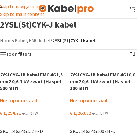
Skip to navigation
Skip to main content
2YSL(St)CYK-J kabel
Home
/
Kabel
/
EMC kabel
/
2YSL(St)CYK-J kabel
Toon filters
2YSLCYK-JB kabel EMC 4G1,5
2YSLCYK-JB kabel EMC 4G10,0
mm2 0,6-1 kV zwart (Haspel
mm2 0,6-1kV zwart (Haspel
500 mtr)
100 mtr)
Niet op voorraad
Niet op voorraad
€
1,254.71
€
1,260.32
excl. BTW
excl. BTW
LEES VERDER
LEES VERDER
SKU:
1463.4G15ZH-D
SKU:
1463.4G100ZH-C