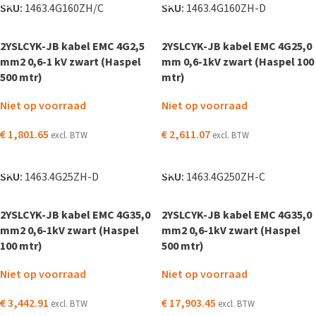
SKU:
1463.4G160ZH/C
SKU:
1463.4G160ZH-D
2YSLCYK-JB kabel EMC 4G2,5
2YSLCYK-JB kabel EMC 4G25,0
mm2 0,6-1 kV zwart (Haspel
mm 0,6-1kV zwart (Haspel 100
500 mtr)
mtr)
Niet op voorraad
Niet op voorraad
€
1,801.65
€
2,611.07
excl. BTW
excl. BTW
LEES VERDER
LEES VERDER
SKU:
1463.4G25ZH-D
SKU:
1463.4G250ZH-C
2YSLCYK-JB kabel EMC 4G35,0
2YSLCYK-JB kabel EMC 4G35,0
mm2 0,6-1kV zwart (Haspel
mm2 0,6-1kV zwart (Haspel
100 mtr)
500 mtr)
Niet op voorraad
Niet op voorraad
€
3,442.91
€
17,903.45
excl. BTW
excl. BTW