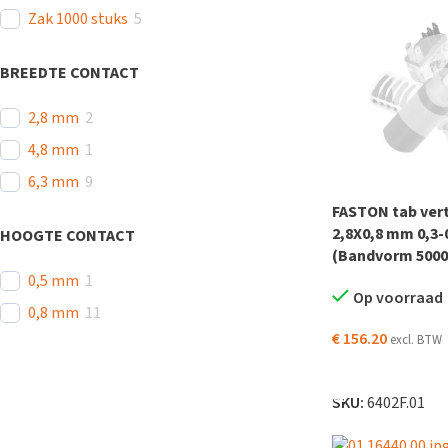
Zak 1000 stuks
5
BREEDTE CONTACT
2,8 mm
2
4,8 mm
1
6,3 mm
9
FASTON tab ver
2,8X0,8 mm 0,3
HOOGTE CONTACT
(Bandvorm 5000
0,5 mm
1
Op voorraad
0,8 mm
11
€
156.20
excl. BTW
TOEVOEGEN AAN
SKU:
6402F.01