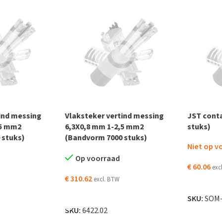
ind messing
Vlaksteker vertind messing
JST cont
,5 mm2
6,3X0,8 mm 1-2,5 mm2
stuks)
 stuks)
(Bandvorm 7000 stuks)
Niet op v
Op voorraad
€
60.06
exc
€
310.62
excl. BTW
LEES VER
 WINKELWAGEN
TOEVOEGEN AAN WINKELWAGEN
SKU:
SOM-
SKU:
6422.02