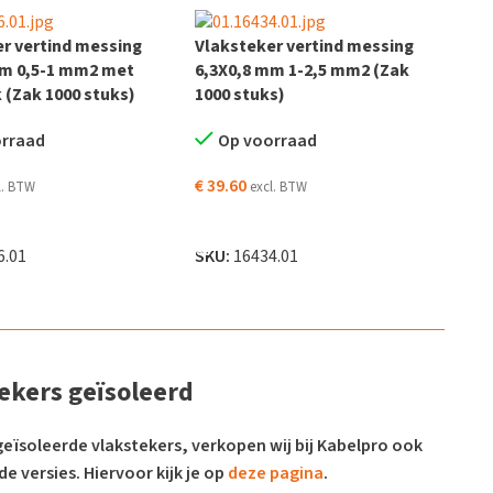
r vertind messing
Vlaksteker vertind messing
mm 0,5-1 mm2 met
6,3X0,8 mm 1-2,5 mm2 (Zak
(Zak 1000 stuks)
1000 stuks)
orraad
Op voorraad
€
39.60
l. BTW
excl. BTW
EN AAN WINKELWAGEN
TOEVOEGEN AAN WINKELWAGEN
6.01
SKU:
16434.01
ekers geïsoleerd
eïsoleerde vlakstekers, verkopen wij bij Kabelpro ook
e versies. Hiervoor kijk je op
deze pagina
.