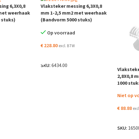
ing 6,3X0,8
Vlaksteker messing 6,3X0,8
met weerhaak
mm 1-2,5 mm2 met weerhaak
 stuks)
(Bandvorm 5000 stuks)
Op voorraad
€
228.80
excl. BTW
 WINKELWAGEN
TOEVOEGEN AAN WINKELWAGEN
SKU:
6434.00
Vlaksteke
2,8X0,8 
1000 stuk
Niet op v
€
88.88
exc
LEES VER
SKU:
1650