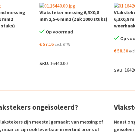
ind messing
Vlaksteker messing 6,3X0,8
Vlaksteke
-1 mm2
mm 2,5-6 mm2 (Zak 1000 stuks)
6,3X0,8 
 stuks)
weerhaak 
Op voorraad
Op vo
€
57.16
excl. BTW
€
58.30
exc
TOEVOEGEN AAN WINKELWAGEN
 WINKELWAGEN
TOEVOEG
SKU:
16440.00
SKU:
1642
lakstekers ongeïsoleerd?
Vlakst
lakstekers zijn meestal gemaakt van messing of
Naast ong
 maar ze zijn ook leverbaar in vertind brons of
geïsoleerd