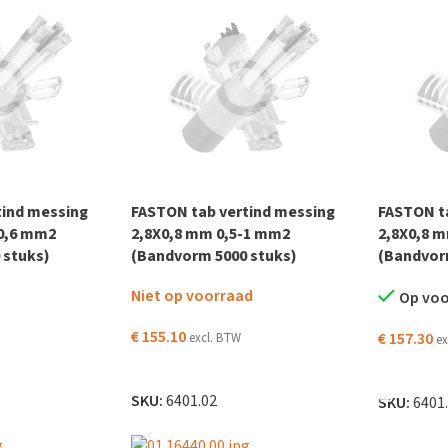
tind messing
FASTON tab vertind messing
FASTON t
-0,6 mm2
2,8X0,8 mm 0,5-1 mm2
2,8X0,8 
 stuks)
(Bandvorm 5000 stuks)
(Bandvor
Niet op voorraad
Op vo
€
155.10
€
157.30
excl. BTW
ex
LEES VERDER
 WINKELWAGEN
TOEVOEG
SKU:
6401.02
SKU:
6401