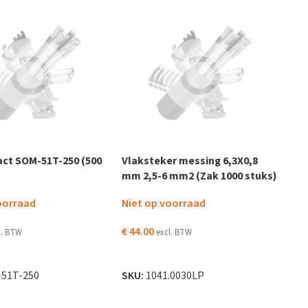
act SOM-51T-250 (500
Vlaksteker messing 6,3X0,8
mm 2,5-6 mm2 (Zak 1000 stuks)
oorraad
Niet op voorraad
€
44.00
l. BTW
excl. BTW
DER
LEES VERDER
51T-250
SKU:
1041.0030LP