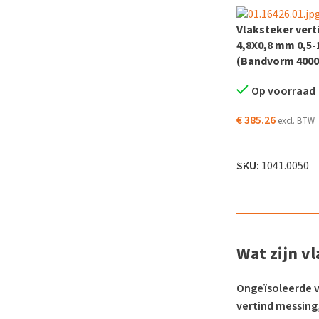
Vlaksteker vert
4,8X0,8 mm 0,5
(Bandvorm 4000
Op voorraad
€
385.26
excl. BTW
TOEVOEGEN AAN
SKU:
1041.0050
Wat zijn v
Ongeïsoleerde v
vertind messing,