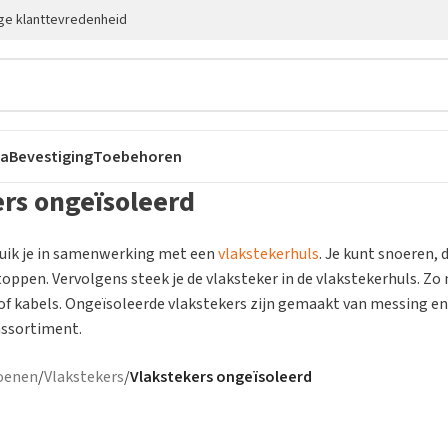
ge klanttevredenheid
ca
Bevestiging
Toebehoren
ers ongeïsoleerd
uik je in samenwerking met een
vlakstekerhuls
. Je kunt snoeren, 
oppen. Vervolgens steek je de vlaksteker in de vlakstekerhuls. Zo 
of kabels. Ongeïsoleerde vlakstekers zijn gemaakt van messing en
 assortiment.
oenen
/
Vlakstekers
/
Vlakstekers ongeïsoleerd