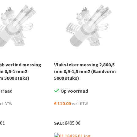
ab vertind messing
Vlaksteker messing 2,8X0,5
mm 0,5-1 mm2
mm 0,5-1,5 mm2 (Bandvorm
m 5000 stuks)
5000 stuks)
orraad
Op voorraad
€
110.00
cl. BTW
excl. BTW
EN AAN WINKELWAGEN
TOEVOEGEN AAN WINKELWAGEN
.01
SKU:
6405.00