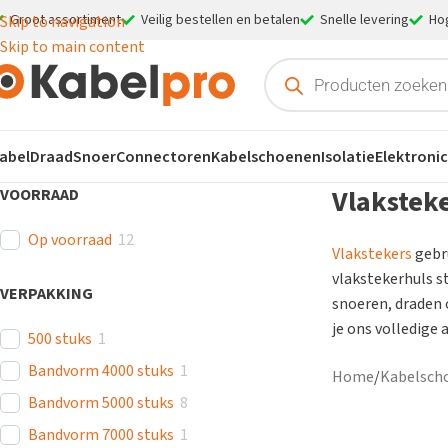
Groot assortiment
Veilig bestellen en betalen
Snelle levering
Ho
Skip to navigation
Skip to main content
abel
Draad
Snoer
Connectoren
Kabelschoenen
Isolatie
Elektroni
Vlakstek
VOORRAAD
Op voorraad
12
Vlakstekers
gebr
vlakstekerhuls st
VERPAKKING
snoeren, draden 
je ons volledige
500 stuks
1
Bandvorm 4000 stuks
1
Home
/
Kabelsch
Bandvorm 5000 stuks
8
Bandvorm 7000 stuks
1