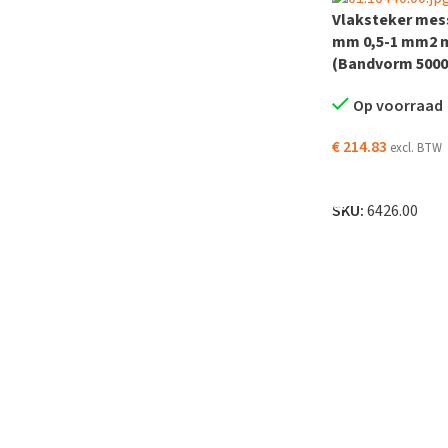
Vlaksteker mess
mm 0,5-1 mm2 
(Bandvorm 5000
Op voorraad
€
214.83
excl. BTW
TOEVOEGEN AAN
SKU:
6426.00