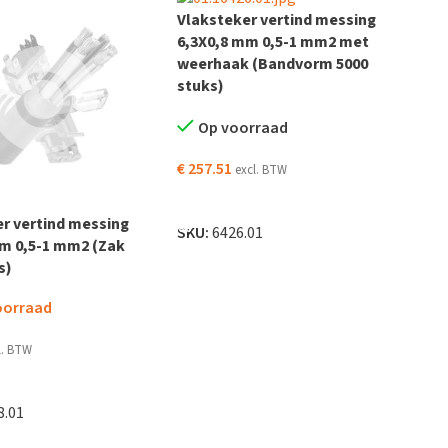
Vlaksteker vertind messing
6,3X0,8 mm 0,5-1 mm2 met
weerhaak (Bandvorm 5000
stuks)
Op voorraad
€
257.51
excl. BTW
TOEVOEGEN AAN WINKELWAGEN
r vertind messing
SKU:
6426.01
mm 0,5-1 mm2 (Zak
s)
oorraad
l. BTW
DER
8.01