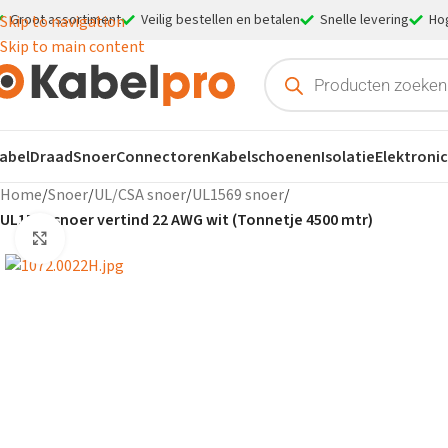
Groot assortiment
Veilig bestellen en betalen
Snelle levering
Ho
Skip to navigation
Skip to main content
abel
Draad
Snoer
Connectoren
Kabelschoenen
Isolatie
Elektroni
Home
/
Snoer
/
UL/CSA snoer
/
UL1569 snoer
/
UL1569 snoer vertind 22 AWG wit (Tonnetje 4500 mtr)
Klik om te vergroten