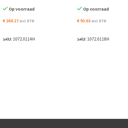
Op voorraad
Op voorraad
€
264.27
€
93.63
excl. BTW
excl. BTW
TOEVOEGEN AAN WINKELWAGEN
TOEVOEGEN AAN WINKELW
SKU:
1072.0114H
SKU:
1072.0118H