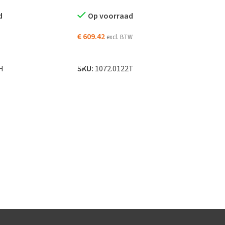
d
Op voorraad
€
609.42
excl. BTW
N WINKELWAGEN
TOEVOEGEN AAN WINKELWAGEN
H
SKU:
1072.0122T
UL15
(Has
O
€
51.
TO
SKU