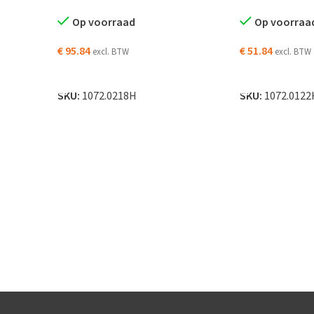
Op voorraad
Op voorraa
€
95.84
€
51.84
excl. BTW
excl. BTW
AGEN
TOEVOEGEN AAN WINKELWAGEN
TOEVOEGEN AA
SKU:
1072.0218H
SKU:
1072.0122