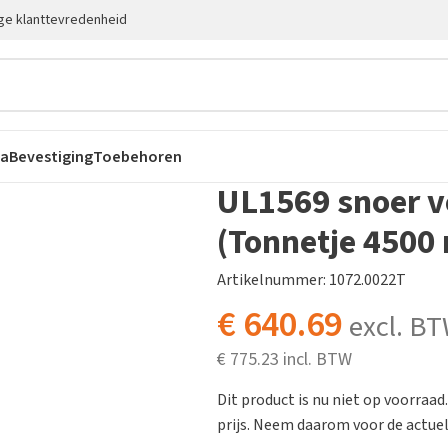
ge klanttevredenheid
ca
Bevestiging
Toebehoren
UL1569 snoer v
(Tonnetje 4500 
Artikelnummer: 1072.0022T
€
640.69
excl. B
€
775.23
Dit product is nu niet op voorraad
prijs. Neem daarom voor de actuele