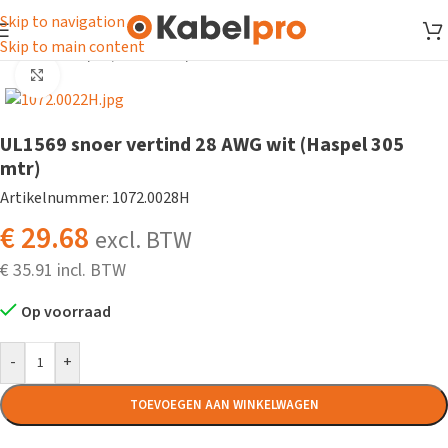
Skip to navigation
Skip to main content
Home
/
Snoer
/
UL/CSA snoer
/
UL1569 snoer
Klik om te vergroten
UL1569 snoer vertind 28 AWG wit (Haspel 305
mtr)
Artikelnummer: 1072.0028H
€
29.68
excl. BTW
€
35.91
Op voorraad
-
+
TOEVOEGEN AAN WINKELWAGEN