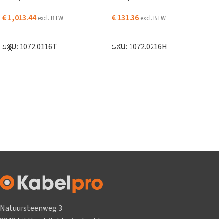
€
1,013.44
€
131.36
excl. BTW
excl. BTW
TOEVOEGEN AAN WINKELWAGEN
TOEVOEGEN AAN WINKELWAGEN
SKU:
1072.0116T
SKU:
1072.0216H
Natuursteenweg 3