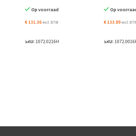
Op voorraad
Op voorraa
€
131.36
€
133.89
excl. BTW
excl. BT
AGEN
TOEVOEGEN AAN WINKELWAGEN
TOEVOEGEN AA
SKU:
1072.0216H
SKU:
1072.0016