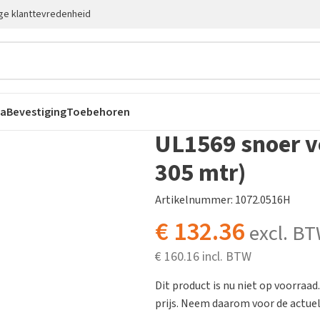
ge klanttevredenheid
ca
Bevestiging
Toebehoren
UL1569 snoer v
305 mtr)
Artikelnummer: 1072.0516H
€
132.36
excl. B
€
160.16
Dit product is nu niet op voorraad
prijs. Neem daarom voor de actuele