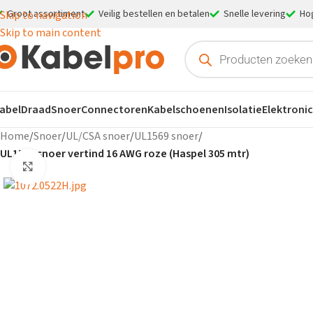
Groot assortiment
Veilig bestellen en betalen
Snelle levering
Ho
Skip to navigation
Skip to main content
abel
Draad
Snoer
Connectoren
Kabelschoenen
Isolatie
Elektroni
Home
/
Snoer
/
UL/CSA snoer
/
UL1569 snoer
/
UL1569 snoer vertind 16 AWG roze (Haspel 305 mtr)
Klik om te vergroten