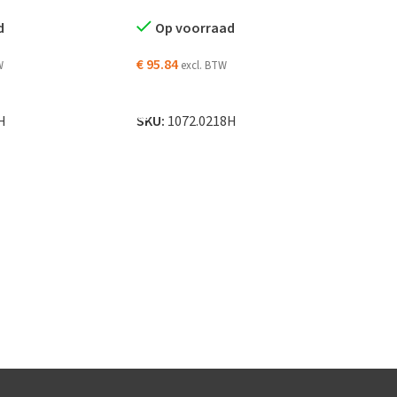
d
Op voorraad
€
95.84
W
excl. BTW
N WINKELWAGEN
TOEVOEGEN AAN WINKELWAGEN
H
SKU:
1072.0218H
UL15
brui
O
€
63.
TO
SKU