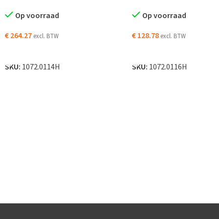
Op voorraad
Op voorraad
€
264.27
€
128.78
excl. BTW
excl. BTW
TOEVOEGEN AAN WINKELWAGEN
TOEVOEGEN AAN WINKELW
SKU:
1072.0114H
SKU:
1072.0116H