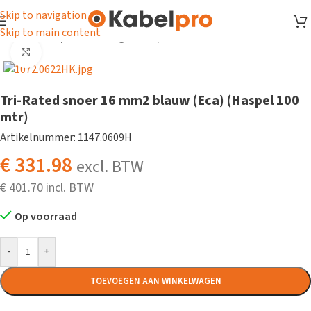
Skip to navigation
Skip to main content
Home
/
Snoer
/
PVC montagesnoer
/
Trirated snoer
Klik om te vergroten
Tri-Rated snoer 16 mm2 blauw (Eca) (Haspel 100
mtr)
Artikelnummer: 1147.0609H
€
331.98
excl. BTW
€
401.70
Op voorraad
-
+
TOEVOEGEN AAN WINKELWAGEN