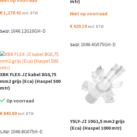
Niet op voorraad
mtr)
€
1,270.42
excl. BTW
Niet op voorraad
LEES VERDER
€
420.19
excl. BTW
SKU:
1046.12G10GH-D
LEES VERDER
SKU:
1046.4G075GH-D
XBK FLEX-JZ kabel 8G0,75
mm2 grijs (Eca) (Haspel 500
mtr)
Op voorraad
€
840.69
excl. BTW
YSLY-JZ 10G1,5 mm2 grijs
TOEVOEGEN AAN WINKELWAGEN
(Eca) (Haspel 1000 mtr)
SKU:
1046.8G075H-D