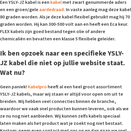
Een YSLY-JZ kabel is een
kabel
met zwart genummerde aders
en een groen/gele
aardedraad
. In vaste aanleg mag deze kabel
80 graden worden. Als je deze kabel flexibel gebruikt mag hij 70
graden worden. Hij kan 300-500 volt aan en heeft een Eca keur.
FLEX kabels zijn goed bestand tegen olie of andere
chemicaliën en bevatten een klasse 5 flexibele geleider.
Ik ben opzoek naar een specifieke YSLY-
JZ kabel die niet op jullie website staat.
Wat nu?
Geen paniek!
Kabelpro
heeft al een heel groot assortiment
YSLY-JZ kabels, maar wij staan er altijd voor open om uit te
breiden. Wij hebben veel connecties binnen de branche,
waardoor we vaak snel producten kunnen leveren, ook als we
ze nu nog niet aanbieden. Wij kunnen zelfs kabels speciaal
laten maken als het product wat je zoekt nog niet bestaat.
Kortom: neem even contact met ons op en dan gaan we snel