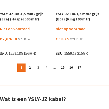
YSLY-JZ 18G1,5 mm2 grijs
YSLY-JZ 18G1,5 mm2 grijs
(Eca) (Haspel 500 mtr)
(Eca) (Ring 100 mtr)
Niet op voorraad
Niet op voorraad
€
2,876.18
€
620.89
excl. BTW
excl. BTW
LEES VERDER
LEES VERDER
SKU:
1559.18G15GH-D
SKU:
1559.18G15GR
1
2
3
4
…
15
16
17
→
Wat is een YSLY-JZ kabel?