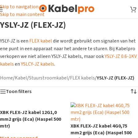
Skip to navigation
Skip to main content
YSLY-JZ (FLEX-JZ)
YSLY-JZ is een
FLEX kabel
die wordt gebruikt om signalen van het
ene punt in een apparaat naar het andere te sturen. Bij Kabelpro
verkopen we niet alleen YSLY-JZ kabels, maar ook
YSLY-JZ 0.6-1KV
kabels
en
YSLCY-JZ kabels
.
Home
/
Kabel
/
Stuurstroomkabel
/
FLEX kabels
/
YSLY-JZ (FLEX-JZ)
Toon filters
XBK FLEX-JZ kabel 12G1,0
mm2 grijs (Eca) (Haspel 500
mtr)
XBK FLEX-JZ kabel 4G0,75
mm2 grijs (Eca) (Haspel 500