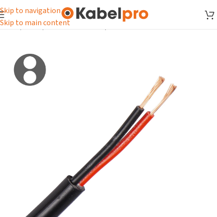
Skip to navigation
Skip to main content
Home
/
Kabel
/
Automotive kabel
/
FLYY kabel