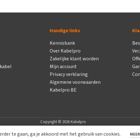
Handige links
Kla
Kennisbank
Bes
Over Kabelpro
Ver
Zakelijke klant worden
Off
 kabel
Mijn account
Gar
Privacy verklaring
Con
Algemene voorwaarden
Kabelpro BE
Copyright © 2026 Kabelpro
rder te gaan, ga je akkoord met het gebruik van cookies.
MEER