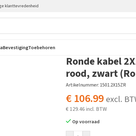
ge klanttevredenheid
ca
Bevestiging
Toebehoren
Ronde kabel 2X
)
rood, zwart (Ro
Artikelnummer: 1501.2X15ZR
€
106.99
excl. B
€
129.46
Op voorraad