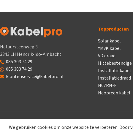
Topproducten
Solar kabel
Natuursteenweg 3
YMvK kabel
3343 LH Hendrik-Ido-Ambacht
VD draad
085 303 74 29
Hittebestendige
085 303 74 29
Installatiekabel
klantenservice@kabelpro.nl
Installatiedraad
H07RN-F
Neopreen kabel
We gebruiken cookies om onze website te verbeteren. Door ve