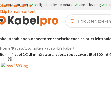
Groot assortiment
Veilig bestellen en betalen
Snelle levering
Ho
Skip to navigation
Skip to main content
abel
Draad
Snoer
Connectoren
Kabelschoenen
Isolatie
Elektroni
Home
/
Kabel
/
Automotive kabel
/
FLYY kabel
/
Ronde kabel 2X1,5 mm2 zwart, aders: rood, zwart (Rol 100 mtr
Klik om te vergroten