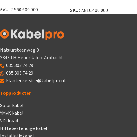
LEES VERDER
TOEVOEGEN AAN WINKELWAGEN
SKU:
7.560.600.000
SKU:
7.810.400.000
Natuursteenweg 3
3343 LH Hendrik-Ido-Ambacht
085 303 74 29
085 303 74 29
klantenservice@kabelpro.nl
Topproducten
Solar kabel
YMvK kabel
VD draad
Hittebestendige kabel
Installatiekabel