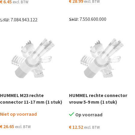
€
28.99
€
6.45
excl. BTW
excl. BTW
LEES VERDER
TOEVOEGEN AAN WINKELWAGEN
SKU:
7.550.600.000
SKU:
7.084.943.122
HUMMEL M23 rechte
HUMMEL rechte connector
connector 11-17 mm (1 stuk)
vrouw 5-9 mm (1 stuk)
Niet op voorraad
Op voorraad
€
26.65
€
12.52
excl. BTW
excl. BTW