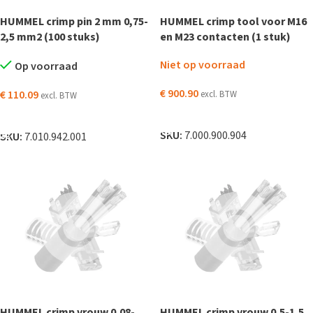
HUMMEL crimp pin 2 mm 0,75-
HUMMEL crimp tool voor M16
2,5 mm2 (100 stuks)
en M23 contacten (1 stuk)
Niet op voorraad
Op voorraad
€
900.90
€
110.09
excl. BTW
excl. BTW
LEES VERDER
TOEVOEGEN AAN WINKELWAGEN
SKU:
7.000.900.904
SKU:
7.010.942.001
HUMMEL crimp vrouw 0,08-
HUMMEL crimp vrouw 0,5-1,5