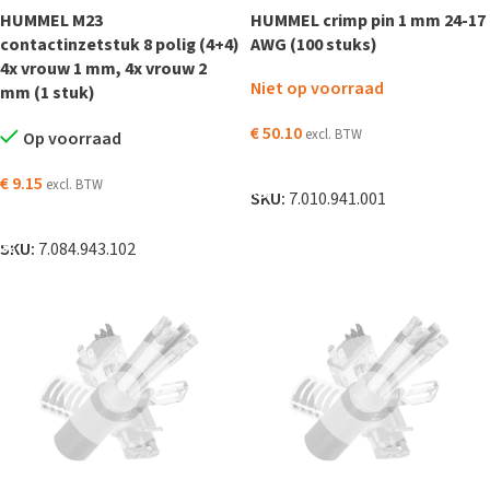
HUMMEL M23
HUMMEL crimp pin 1 mm 24-17
contactinzetstuk 8 polig (4+4)
AWG (100 stuks)
4x vrouw 1 mm, 4x vrouw 2
Niet op voorraad
mm (1 stuk)
€
50.10
excl. BTW
Op voorraad
LEES VERDER
€
9.15
excl. BTW
SKU:
7.010.941.001
TOEVOEGEN AAN WINKELWAGEN
SKU:
7.084.943.102