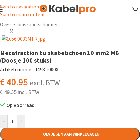
Skip to navigation
Skip to main content
Home
/
Kabelschoenen
/
Buiskabelschoenen
/
Overige buiskabelschoenen
Klik om te vergroten
Mecatraction buiskabelschoen 10 mm2 M8
(Doosje 100 stuks)
Artikelnummer: 1498.10008
€
40.95
excl. BTW
€
49.55
Op voorraad
-
+
TOEVOEGEN AAN WINKELWAGEN