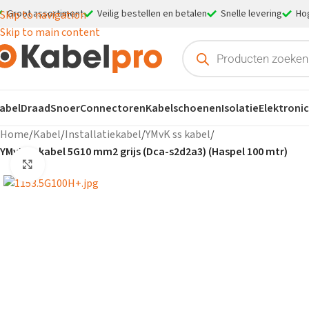
Groot assortiment
Veilig bestellen en betalen
Snelle levering
Ho
Skip to navigation
Skip to main content
abel
Draad
Snoer
Connectoren
Kabelschoenen
Isolatie
Elektroni
Home
/
Kabel
/
Installatiekabel
/
YMvK ss kabel
/
YMvK ss kabel 5G10 mm2 grijs (Dca-s2d2a3) (Haspel 100 mtr)
Klik om te vergroten