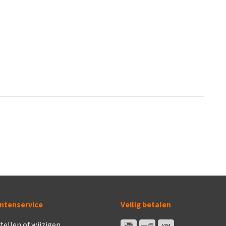
ntenservice
Veilig betalen
tellen of wijzigen