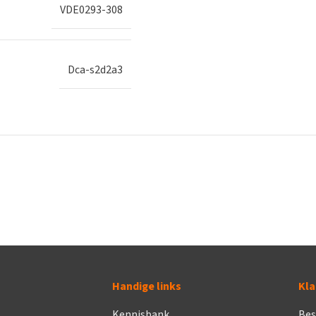
VDE0293-308
Dca-s2d2a3
Handige links
Kla
Kennisbank
Bes