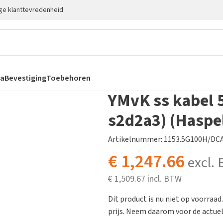
ge klanttevredenheid
ca
Bevestiging
Toebehoren
YMvK ss kabel 
s2d2a3) (Haspe
Artikelnummer: 1153.5G100H/DC
€
1,247.66
excl.
€
1,509.67
Dit product is nu niet op voorraad
prijs. Neem daarom voor de actuele