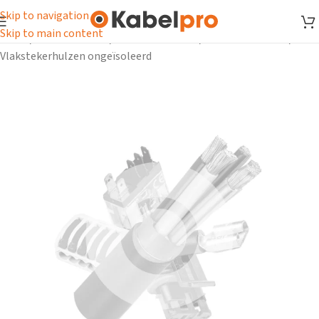
Skip to navigation
Skip to main content
Home
/
Kabelschoenen
/
Vlakstekerhulzen
/
Vlakstekerhulzen
/
Vlakstekerhulzen ongeïsoleerd