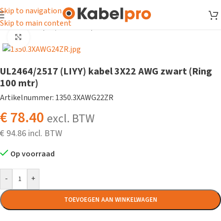
Skip to navigation
Skip to main content
Home
/
Kabel
/
UL/CSA kabel
/
UL2464 kabel
Klik om te vergroten
UL2464/2517 (LIYY) kabel 3X22 AWG zwart (Ring
100 mtr)
Artikelnummer: 1350.3XAWG22ZR
€
78.40
excl. BTW
€
94.86
Op voorraad
-
+
TOEVOEGEN AAN WINKELWAGEN