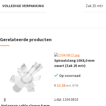
VOLLEDIGE VERPAKKING
Zak 25 mtr
Gerelateerde producten
Spiraalslang 10X8,0 mm
zwart (Zak 25 mtr)
Op voorraad
€
12.26
excl. BTW
TOEVOEGEN AAN WINKELWAGEN
SKU:
1104.0810
Helawrap cable sleeve 8 mm