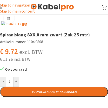
Skip to navigation
Skip to main content
Home
/
Isolatie
/
Isolatiekous
/
Spiraalslang
Klik om te vergroten
Spiraalslang 8X6,0 mm zwart (Zak 25 mtr)
Artikelnummer: 1104.0808
€
9.72
excl. BTW
€
11.76
Op voorraad
-
+
TOEVOEGEN AAN WINKELWAGEN