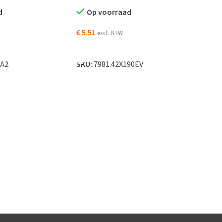
d
Op voorraad
€
5.51
excl. BTW
N WINKELWAGEN
TOEVOEGEN AAN WINKELWAGEN
0A2
SKU:
7981.42X190EV
Schr
verz
O
€
8.2
TO
SKU