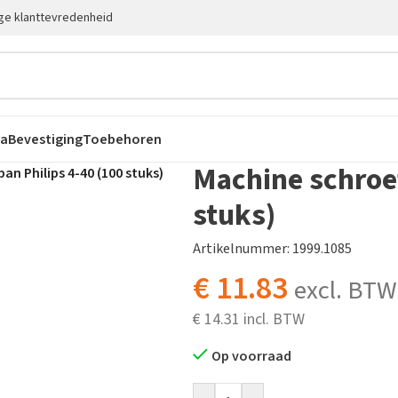
ge klanttevredenheid
ca
Bevestiging
Toebehoren
Machine schroef
an Philips 4-40 (100 stuks)
stuks)
Artikelnummer: 1999.1085
€
11.83
excl. BTW
€
14.31
Op voorraad