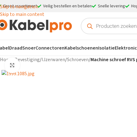
Groot assortiment
Veilig bestellen en betalen
Snelle levering
Ho
Skip to navigation
Skip to main content
abel
Draad
Snoer
Connectoren
Kabelschoenen
Isolatie
Elektroni
Home
/
Bevestiging
/
IJzerwaren
/
Schroeven
/
Machine schroef RVS p
Klik om te vergroten