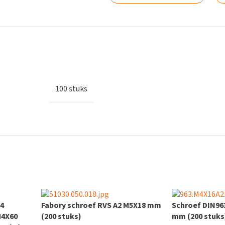
100 stuks
84
Fabory schroef RVS A2 M5X18 mm
Schroef DIN96
M4X60
(200 stuks)
mm (200 stuks