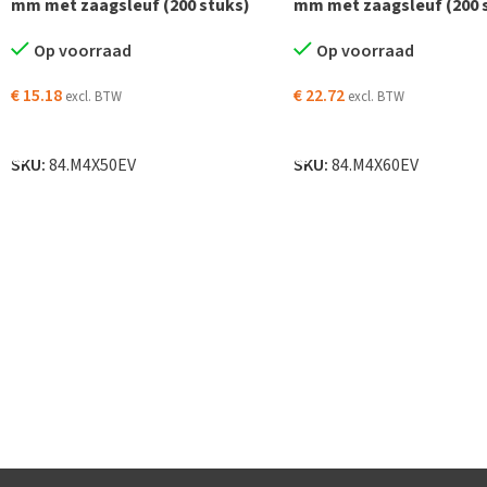
mm met zaagsleuf (200 stuks)
mm met zaagsleuf (200 
Op voorraad
Op voorraad
€
15.18
€
22.72
excl. BTW
excl. BTW
TOEVOEGEN AAN WINKELWAGEN
TOEVOEGEN AAN WINKELW
SKU:
84.M4X50EV
SKU:
84.M4X60EV