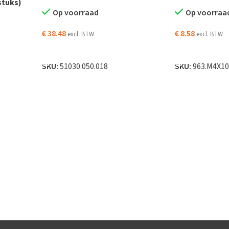
stuks)
Op voorraad
Op voorraa
€
38.48
€
8.58
excl. BTW
excl. BTW
TOEVOEGEN AAN WINKELWAGEN
TOEVOEGEN AA
AGEN
SKU:
51030.050.018
SKU:
963.M4X1