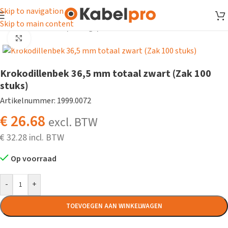
Skip to navigation
Skip to main content
Home
/
Toebehoren
/
Overige
/
Krokodillenbekken
Klik om te vergroten
Krokodillenbek 36,5 mm totaal zwart (Zak 100
stuks)
Artikelnummer: 1999.0072
€
26.68
excl. BTW
€
32.28
Op voorraad
-
+
TOEVOEGEN AAN WINKELWAGEN