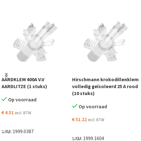
AARDKLEM 400A V.V
Hirschmann krokodillenklem
AARDLITZE (1 stuks)
volledig geïsoleerd 25 A rood
(10 stuks)
Op voorraad
Op voorraad
€
4.51
excl. BTW
€
51.22
excl. BTW
TOEVOEGEN AAN WINKELWAGEN
TOEVOEGEN AAN WINKELWAGEN
SKU:
1999.0387
SKU:
1999.1604