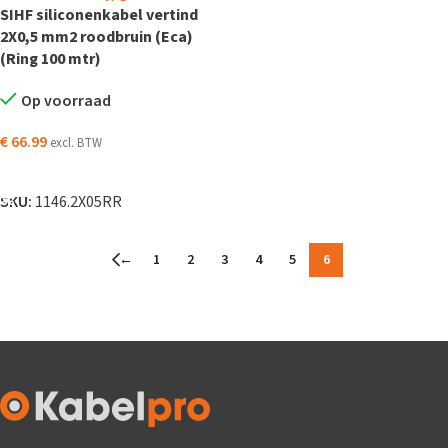
SIHF siliconenkabel vertind
2X0,5 mm2 roodbruin (Eca)
(Ring 100 mtr)
Op voorraad
€
66.99
excl. BTW
TOEVOEGEN AAN WINKELWAGEN
SKU:
1146.2X05RR
←
1
2
3
4
5
6