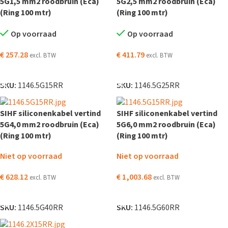
5G1,5 mm2 roodbruin (Eca)
5G2,5 mm2 roodbruin (Eca)
(Ring 100 mtr)
(Ring 100 mtr)
Op voorraad
Op voorraad
€
257.28
€
411.79
excl. BTW
excl. BTW
TOEVOEGEN AAN WINKELWAGEN
TOEVOEGEN AAN WINKELWAGEN
SKU:
1146.5G15RR
SKU:
1146.5G25RR
SIHF siliconenkabel vertind
SIHF siliconenkabel vertind
5G4,0 mm2 roodbruin (Eca)
5G6,0 mm2 roodbruin (Eca)
(Ring 100 mtr)
(Ring 100 mtr)
Niet op voorraad
Niet op voorraad
€
628.12
€
1,003.68
excl. BTW
excl. BTW
LEES VERDER
LEES VERDER
SKU:
1146.5G40RR
SKU:
1146.5G60RR