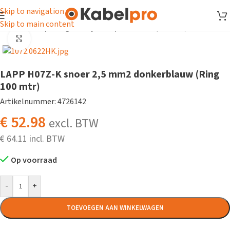
Skip to navigation
Skip to main content
Home
/
Snoer
/
Halogeenvrij snoer
/
ZDS snoer (H07Z-K)
Klik om te vergroten
LAPP H07Z-K snoer 2,5 mm2 donkerblauw (Ring
100 mtr)
Artikelnummer: 4726142
€
52.98
excl. BTW
€
64.11
Op voorraad
-
+
TOEVOEGEN AAN WINKELWAGEN