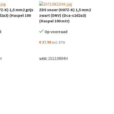
Z-K) 1,5 mm2 grijs
ZDS snoer (H07Z-K) 1,5 mm2
2a3) (Haspel 100
zwart (DNV) (Dca-s2d2a3)
(Haspel 100 mtr)
d
Op voorraad
€
37.98
excl. BTW
N WINKELWAGEN
TOEVOEGEN AAN WINKELWAGEN
H
SKU:
1512.0804H
ZDS 
zwar
(Has
O
€
59.
TO
SKU