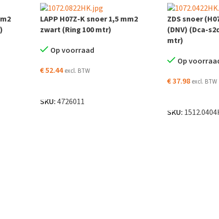
mm2
LAPP H07Z-K snoer 1,5 mm2
ZDS snoer (H07
)
zwart (Ring 100 mtr)
(DNV) (Dca-s2d
mtr)
Op voorraad
Op voorraa
€
52.44
excl. BTW
€
37.98
excl. BTW
AGEN
TOEVOEGEN AAN WINKELWAGEN
TOEVOEGEN AA
SKU:
4726011
SKU:
1512.0404