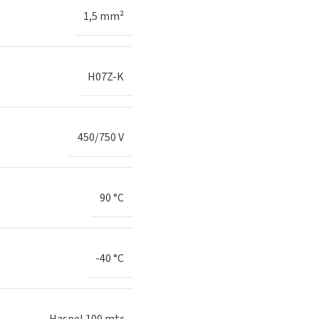
1,5 mm²
H07Z-K
450/750 V
90 °C
-40 °C
Haspel 100 mtr