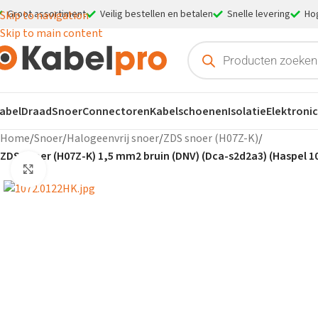
Groot assortiment
Veilig bestellen en betalen
Snelle levering
Ho
Skip to navigation
Skip to main content
abel
Draad
Snoer
Connectoren
Kabelschoenen
Isolatie
Elektroni
Home
/
Snoer
/
Halogeenvrij snoer
/
ZDS snoer (H07Z-K)
/
ZDS snoer (H07Z-K) 1,5 mm2 bruin (DNV) (Dca-s2d2a3) (Haspel 1
Klik om te vergroten