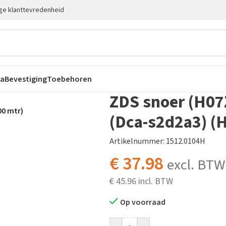
ge klanttevredenheid
ca
Bevestiging
Toebehoren
ZDS snoer (H07
00 mtr)
(Dca-s2d2a3) (
Artikelnummer: 1512.0104H
€
37.98
excl. BTW
€
45.96
Op voorraad