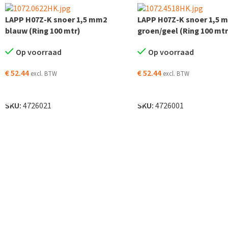
LAPP H07Z-K snoer 1,5 mm2
LAPP H07Z-K snoer 1,5 
blauw (Ring 100 mtr)
groen/geel (Ring 100 mtr
Op voorraad
Op voorraad
€
52.44
€
52.44
excl. BTW
excl. BTW
TOEVOEGEN AAN WINKELWAGEN
TOEVOEGEN AAN WINKELW
SKU:
4726021
SKU:
4726001