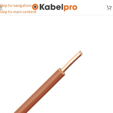
Skip to navigation
Skip to main content
Home
/
Installatiedraad
/
VMD draad (H05V-U)