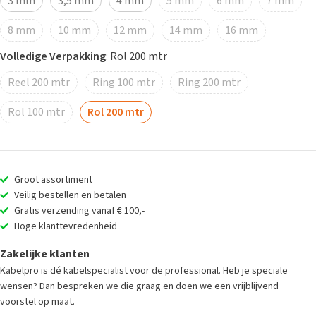
3 mm
3,5 mm
4 mm
5 mm
6 mm
7 mm
8 mm
10 mm
12 mm
14 mm
16 mm
Volledige Verpakking
:
Rol 200 mtr
Reel 200 mtr
Ring 100 mtr
Ring 200 mtr
Rol 100 mtr
Rol 200 mtr
Groot assortiment
Veilig bestellen en betalen
Gratis verzending vanaf € 100,-
Hoge klanttevredenheid
Zakelijke klanten
Kabelpro is dé kabelspecialist voor de professional. Heb je speciale
wensen? Dan bespreken we die graag en doen we een vrijblijvend
voorstel op maat.