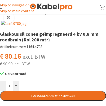
Skip to navigation
Skip to main content
Home
/
Isolatie
/
Isolatiekous
/
Glaskous
Klik om te vergroten
Glaskous siliconen geïmpregneerd 4 kV 0,8 mm
roodbruin (Rol 200 mtr)
Artikelnummer: 1164.4708
€
80.16
excl. BTW
€
96.99
Op voorraad
-
+
TOEVOEGEN AAN WINKELWAGEN