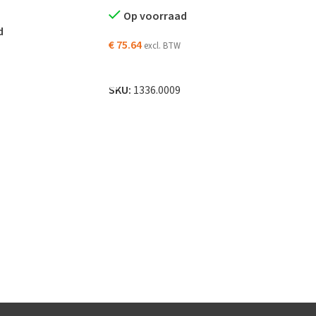
Op voorraad
d
€
75.64
excl. BTW
TOEVOEGEN AAN WINKELWAGEN
N WINKELWAGEN
SKU:
1336.0009
Prin
bloc
AWG 
O
€
78.
TO
SKU