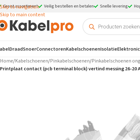
Groot assortiment
Veilig bestellen en betalen
Snelle levering
Ho
Skip to navigation
Skip to main content
abel
Draad
Snoer
Connectoren
Kabelschoenen
Isolatie
Elektroni
Home
/
Kabelschoenen
/
Pinkabelschoenen
/
Pinkabelschoenen ong
Printplaat contact (pcb terminal block) vertind messing 26-20 