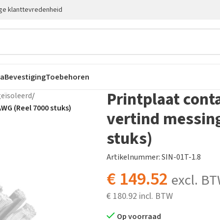
ge klanttevredenheid
ca
Bevestiging
Toebehoren
Printplaat cont
eïsoleerd
/
AWG (Reel 7000 stuks)
vertind messin
stuks)
Artikelnummer: SIN-01T-1.8
€
149.52
excl. B
€
180.92
Op voorraad